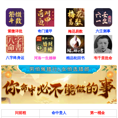
紫微详批
六壬测事
奇门遁甲
梅花易数
八字终身运
河洛一生婚禄
精品轮回书
韦千里批命
问前程
命中贵人
第一桶金