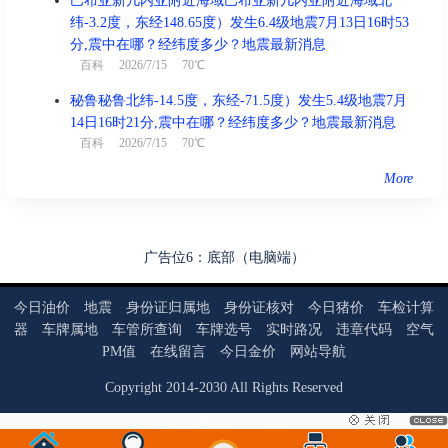
巴布亚新几内亚附近海域巴布亚新几内亚附近海域北
纬-3.2度，东经148.65度）发生6.4级地震7月13日16时53
分,震中在哪？经纬度多少？地震最新消息
百科
2026/7/15 70℃
秘鲁秘鲁北纬-14.5度，东经-71.5度）发生5.4级地震7月
14日16时21分,震中在哪？经纬度多少？地震最新消息
百科
2026/7/15 70℃
More
广告位6：底部（电脑端）
今日油价
地震
身份证归属地
身份证核对
今日猪价
车检计算
器
车牌属地
车管所查询
车牌选号
实时路况
违章代码
空气
PM值
在线留言
今日金价
网站导航
Copyright
2014
-
2030
All Rights Reserved
当前页面耗时：0.06秒