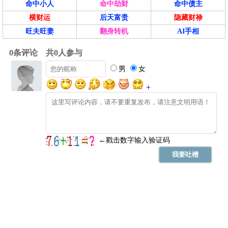
命中小人
命中劫财
命中债主
横财运
后天富贵
隐藏财禄
旺夫旺妻
翻身转机
AI手相