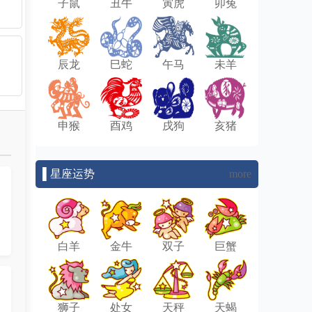
子鼠
丑牛
寅虎
卯兔
辰龙
巳蛇
午马
未羊
申猴
酉鸡
戌狗
亥猪
▌星座运势
more
白羊
金牛
双子
巨蟹
狮子
处女
天秤
天蝎