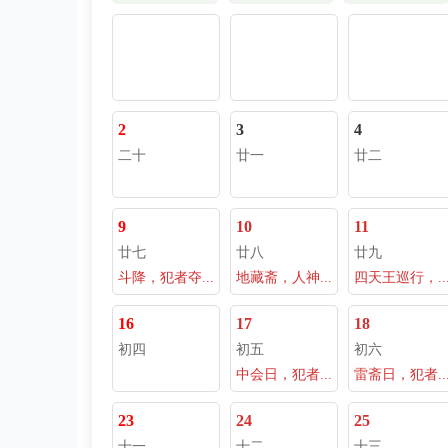
2
3
4
二十
廿一
廿二
9
10
11
廿七
廿八
廿九
斗降，犯者夺...
地藏斋，人神...
四天王巡行，..
16
17
18
初四
初五
初六
中会日，犯者...
雷斋日，犯者..
23
24
25
十一
十二
十三