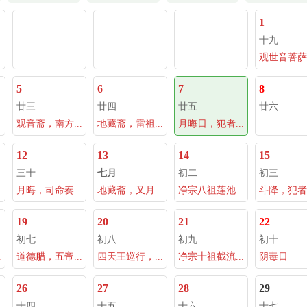
1
十九
观世音菩萨成
5
6
7
8
廿三
廿四
廿五
廿六
观音斋，南方...
地藏斋，雷祖...
月晦日，犯者...
12
13
14
15
三十
七月
初二
初三
.
月晦，司命奏...
地藏斋，又月...
净宗八祖莲池...
斗降，犯者夺
19
20
21
22
初七
初八
初九
初十
.
道德腊，五帝...
四天王巡行，...
净宗十祖截流...
阴毒日
26
27
28
29
十四
十五
十六
十七