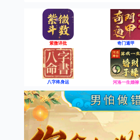
紫微详批
奇门遁甲
八字终身运
河洛一生婚禄