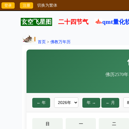
切换为繁体
玄空飞星图
二十四节气
qmt量化
首页
>
佛教万年历
佛历2570
← 年
年 →
← 月
日
一
二