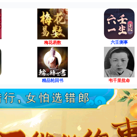
六壬测事
梅花易数
精品轮回书
韦千里批命