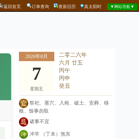
返回首页
订单查询
查新旧历
真太阳时
二零二六年
2026年8月
六月 廿五
7
丙午
丙申
癸丑
星期五
祭祀、塞穴、入殓、破土、安葬、移
柩、馀事勿取
诸事不宜
冲羊 （丁未）煞东