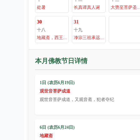
处暑
长真谭真人诞
大势至菩萨圣..
30
31
十八
十九
地藏斋，西王...
净宗三祖承远...
本月佛教节日详情
1日 (农历6月19日)
观世音菩萨成道
观世音菩萨成道，又观音斋，犯者夺纪
6日 (农历6月24日)
地藏斋