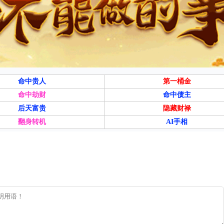
命中贵人
第一桶金
命中劫财
命中债主
后天富贵
隐藏财禄
翻身转机
AI手相