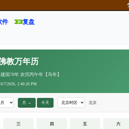
软件
复盘
佛教万年历
年 建国78年 农历丙午年【马年】
8/7/2026, 2:40:27 PM
月 →
今天
北京
三
四
五
六