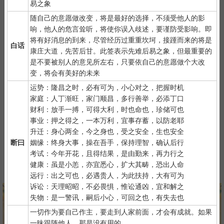
易之象
2）
默念自己姓名、出生日期，年龄、现在居住地址、请求指点的
随自己的意愿做改变，将是最好的选择，不须受他人的影
事情。点上面的签筒开始抽签！
响，他人的危言耸听，将使你误入歧述，要谨防受影响。即
3）
抽签的时间：中午十二点左右和晚上十一点前或者后，晚上十
将有好消息的到来，尽管经历过重重坎坷，接踵而来的将是
一点是阴阳相接之时，最适宜抽签，抽签的信息也最准确；房事后
白话
康庄大道，先苦后甘。此签表示先难后易之象，但最重要的
和打雷下大雨时不要抽签，因为此时信息不稳。
是不要被别人的意见所左右，只要依自己的意愿做个大改
变，将会有美好的未来
运势：隆昌之时，必有可为，小心对之，把握时机
家庭：人丁渐旺，家门顺昌，多行善举，必添丁口
财利：放手一搏，可得大利，时也命也，珍储可也
事业：押之得之，一本万利，宜事存蓄，以防老耶
紫微详批
六壬测事
奇门遁甲
梅花易数
升迁：身心两全，今之身也，受之安全，生也安全
断曰
姻缘：终身大事，操在吾手，保持理智，确认后行
考试：今年开花，且得结果，是由勤来，再力行之
健康：虽是小恙，亦宜悉心，扩大其畴，恐出人命
八字终身运
河洛一生婚禄
精品轮回书
韦千里批命
远行：出之可也，必遇贵人，为此扶持，大有可为
诉讼：天理昭昭，不必畏惧，惟讼通凶，宜和解之
失物：是一警讯，嗣后小心，可回之也，有失去也
一切作为要自己作主，要走到人家前面，才会有成就。如果
一昧跟随他人，那是没有用的