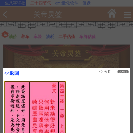
一生八字详批
二十四节气
qmt量化软件
复盘
关帝灵签
油价
养车
车险
油耗
二手估值
车牌估值
<<返回