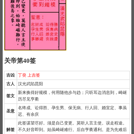
关帝第40签
吉凶
丁癸 上吉签
古人
汉光武陷昆阳
新来换得好规模，何用随他步与趋；只听耳边消息到，崎岖
签文
历尽见亨衢
名终成、讼得胜、孕生男、保无病、行人回、婚宜定、事虽
圣意
迟、有余庆
此签谋望尽好。须是自己变更。莫听人言主使。误走程途。
解签
不久好音即到。始虽崎岖难行。后自亨衢通利。是为先难后
1）
抽签前先合手默念【关帝老爷，指点迷经】三遍。