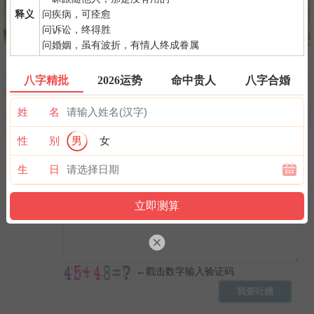
释义
问疾病，可痊愈
问诉讼，终得胜
问婚姻，虽有波折，有情人终成眷属
问前程
命中贵人
第一桶金
八字精批
2026运势
命中贵人
八字合婚
命中小人
命中劫财
命中债主
横财运
后天富贵
隐藏财禄
姓 名
旺夫旺妻
翻身转机
AI手相
性 别
男
女
生 日