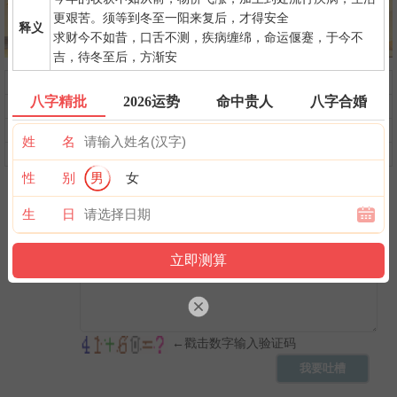
更艰苦。须等到冬至一阳来复后，才得安全
释义
求财今不如昔，口舌不测，疾病缠绵，命运偃蹇，于今不
吉，待冬至后，方渐安
问前程
命中贵人
第一桶金
八字精批
2026运势
命中贵人
八字合婚
命中小人
命中劫财
命中债主
横财运
后天富贵
隐藏财禄
姓 名
旺夫旺妻
翻身转机
AI手相
性 别
男
女
生 日