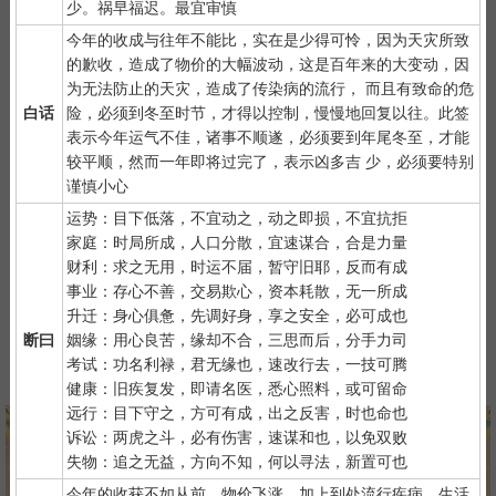
少。祸早福迟。最宜审慎
2）
默念自己姓名、出生日期，年龄、现在居住地址、请求指点的
今年的收成与往年不能比，实在是少得可怜，因为天灾所致
事情。点上面的签筒开始抽签！
的歉收，造成了物价的大幅波动，这是百年来的大变动，因
3）
抽签的时间：中午十二点左右和晚上十一点前或者后，晚上十
为无法防止的天灾，造成了传染病的流行， 而且有致命的危
一点是阴阳相接之时，最适宜抽签，抽签的信息也最准确；房事后
白话
险，必须到冬至时节，才得以控制，慢慢地回复以往。此签
和打雷下大雨时不要抽签，因为此时信息不稳。
表示今年运气不佳，诸事不顺遂，必须要到年尾冬至，才能
较平顺，然而一年即将过完了，表示凶多吉 少，必须要特别
谨慎小心
运势：目下低落，不宜动之，动之即损，不宜抗拒
家庭：时局所成，人口分散，宜速谋合，合是力量
财利：求之无用，时运不届，暂守旧耶，反而有成
紫微详批
六壬测事
奇门遁甲
梅花易数
事业：存心不善，交易欺心，资本耗散，无一所成
升迁：身心俱惫，先调好身，享之安全，必可成也
断曰
姻缘：用心良苦，缘却不合，三思而后，分手力司
考试：功名利禄，君无缘也，速改行去，一技可腾
八字终身运
河洛一生婚禄
精品轮回书
韦千里批命
健康：旧疾复发，即请名医，悉心照料，或可留命
远行：目下守之，方可有成，出之反害，时也命也
诉讼：两虎之斗，必有伤害，速谋和也，以免双败
失物：追之无益，方向不知，何以寻法，新置可也
今年的收获不如从前，物价飞涨，加上到处流行疾病，生活