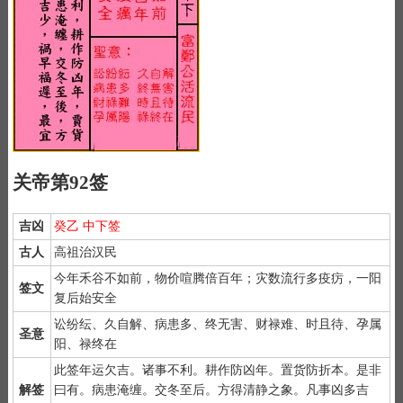
关帝第92签
吉凶
癸乙 中下签
古人
高祖治汉民
今年禾谷不如前，物价喧腾倍百年；灾数流行多疫疠，一阳
签文
复后始安全
讼纷纭、久自解、病患多、终无害、财禄难、时且待、孕属
圣意
阳、禄终在
此签年运欠吉。诸事不利。耕作防凶年。置货防折本。是非
解签
曰有。病患淹缠。交冬至后。方得清静之象。凡事凶多吉
1）
抽签前先合手默念【关帝老爷，指点迷经】三遍。