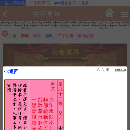
一生八字详批
二十四节气
qmt量化软件
复盘
关帝灵签
油价
养车
车险
油耗
二手估值
车牌估值
<<返回