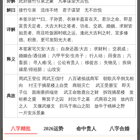
卦解
此卦接竹引泉之象 凡事谋望大吉也
音菩萨"三遍（南无读音为那谟）。
解曰
接竹引泉 流传不绝 君子谋望 无不欣悦
2）
默念自己姓名、出生时间、居住地址；再请求需要指点的事
本签示於**曰。子孙贤。衣禄丰盈富在天。君尔之命。即是
情；最后点上面的签筒开始抽签！心诚则灵，否则掷到笑杯的机率
富贵天定者。大吉大利之签者。功名。交易。婚姻。求财皆
很高。
详解
如意者。而且吃饭困时眠之运。逢此大吉利之时。宜多修
3）
抽签的时间：中午十二点左右和晚上十一点前或者后，晚上十
德。积善。更可发阳光大者。
一点是阴阳相接之时，最适宜抽签，抽签的信息也最准确；房事后
和打雷下大雨时不要抽签，因为此时信息不稳。
本签家宅欠安/大吉； 自身还愿/大吉； 求财利； 交易成；
婚姻合/遇佳婿； 六甲平安/生肖子； 行人动； 田蚕吉； 六
释义
畜损； 寻人难/见； 公讼有贵人； 移徙吉； 失物见； 疾病
禳星/得祖荫； 山坟安
周武王登位 周武王伐纣 八百诸侯战商军 朝歌兵卒倒戈相
向 纣王于摘星楼上自焚 商朝灭亡 武王受册宝 即天
紫微详批
六壬测事
奇门遁甲
梅花易数
子位 面南垂拱端坐 武王命散鹿台之财 拆毁摘星楼 发
典故
钜桥之粟 释箕子之囚 封比干之墓 式商容之闾 放内宫
之人 又偃武修文 归马于南山之阳 放牛于桃林之野
一片安乐景象
八字终身运
河洛一生婚禄
精品轮回书
韦千里批命
八字精批
2026运势
命中贵人
八字合婚