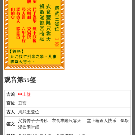
观音第55签
吉凶
中上签
宫位
丑宫
古人
周武王登位
父贤传子子传孙 衣食丰隆只靠天 堂上椿萱人快乐 饥饭
签文
渴饮困时眠
1）
抽签前先抛弃杂念，双手合十默念"南无大慈大悲救苦救难观世