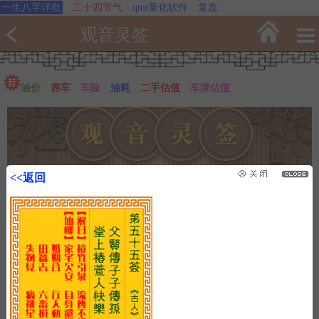
一生八字详批
二十四节气
qmt量化软件
复盘
观音灵签
油价
养车
车险
油耗
二手估值
车牌估值
<<返回