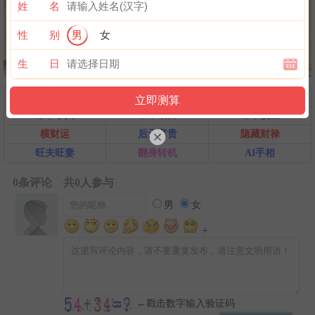
姓 名
性 别
男
女
生 日
问前程
命中贵人
第一桶金
命中小人
命中劫财
命中债主
横财运
后天富贵
隐藏财禄
旺夫旺妻
翻身转机
AI手相