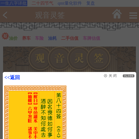
一生八字详批
二十四节气
qmt量化软件
复盘
观音灵签
油价
养车
车险
油耗
二手估值
车牌估值
<<返回