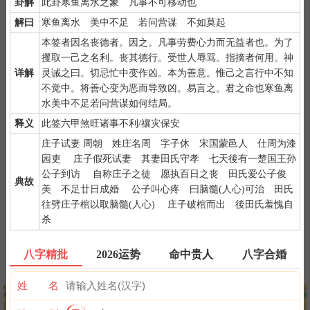
卦解
此卦寒鱼离水之象 凡事不可移动也
音菩萨"三遍（南无读音为那谟）。
解曰
寒鱼离水 美中不足 若问营谋 不如莫起
2）
默念自己姓名、出生时间、居住地址；再请求需要指点的事
本签者因名丧德者。因之。凡事劳费心力而无益者也。为了
情；最后点上面的签筒开始抽签！心诚则灵，否则掷到笑杯的机率
攫取一己之名利。丧其德行。受世人辱骂。指摘者何用。神
很高。
详解
灵诫之曰。切忌忙中变作凶。本为善意。惟己之言行中不知
3）
抽签的时间：中午十二点左右和晚上十一点前或者后，晚上十
不觉中。将善心变为恶而导致凶。易言之。君之命也寒鱼离
一点是阴阳相接之时，最适宜抽签，抽签的信息也最准确；房事后
水美中不足若问营谋如何结局。
和打雷下大雨时不要抽签，因为此时信息不稳。
释义
此签六甲煞旺诸事不利/禳灾保安
庄子试妻 周朝 姓庄名周 字子休 宋国蒙邑人 仕周为漆
园吏 庄子假死试妻 其妻田氏守孝 七天後有一楚国王孙
公子到访 自称庄子之徒 愿执百日之丧 田氏爱公子俊
典故
美 不足廿日成婚 公子叫心疼 曰脑髓(人心)可治 田氏
紫微详批
六壬测事
奇门遁甲
梅花易数
往劈庄子棺以取脑髓(人心) 庄子破棺而出 後田氏羞愧自
杀
八字精批
2026运势
命中贵人
八字合婚
八字终身运
河洛一生婚禄
精品轮回书
韦千里批命
姓 名