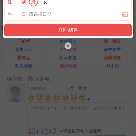
性 别
男
女
生 日
问前程
命中贵人
第一桶金
命中小人
命中劫财
命中债主
横财运
后天富贵
隐藏财禄
旺夫旺妻
翻身转机
AI手相