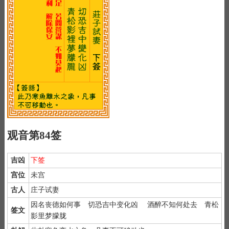
观音第84签
吉凶
下签
宫位
未宫
古人
庄子试妻
因名丧德如何事 切恐吉中变化凶 酒醉不知何处去 青松
签文
影里梦朦胧
1）
抽签前先抛弃杂念，双手合十默念"南无大慈大悲救苦救难观世