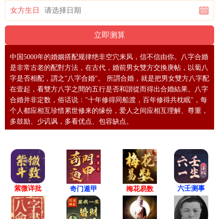
女方生日
中国5000年的婚姻搭配规律绝非空穴来风，信不信由你。八字合婚
是非常古老的配對方法，在古代，婚前男女雙方交換庚帖，以蔔八
字是否相配，謂之"八字合婚"。 所謂合婚，就是把男女雙方八字配
在壹起，看雙方八字之間的五行是否和諧從而得出合婚結果。八字
合婚并非定数，俗话说："十年修得同船渡，百年修得共枕眠"，每
个人都应相互珍惜累世修来的缘份，爱人之间应相互理解、尊重，
多鼓励、少讥讽，多看优点、包容缺点。
紫微详批
六壬测事
奇门遁甲
梅花易数