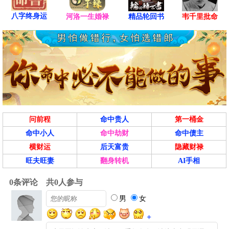
八字终身运
河洛一生婚禄
精品轮回书
韦千里批命
问前程
命中贵人
第一桶金
命中小人
命中劫财
命中债主
横财运
后天富贵
隐藏财禄
旺夫旺妻
翻身转机
AI手相