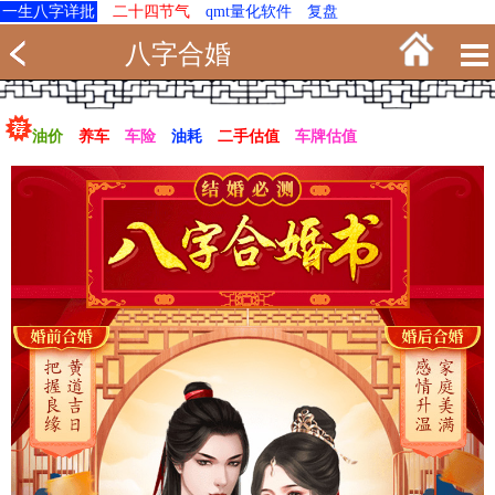
一生八字详批
二十四节气
qmt量化软件
复盘
八字合婚
油价
养车
车险
油耗
二手估值
车牌估值