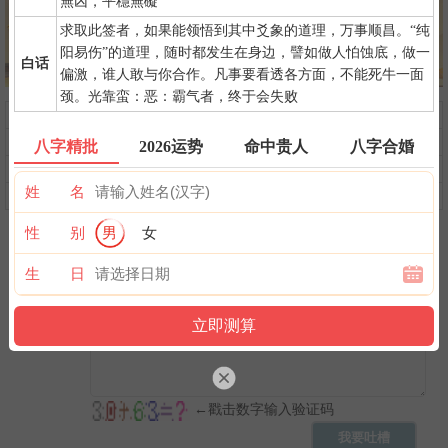
無凶，平穩無礙
求取此签者，如果能领悟到其中爻象的道理，万事顺昌。“纯
阳易伤”的道理，随时都发生在身边，譬如做人怕蚀底，做一
白话
偏激，谁人敢与你合作。凡事要看透各方面，不能死牛一面
颈。光靠蛮：恶：霸气者，终于会失败
问前程
命中贵人
第一桶金
命中小人
命中劫财
命中债主
八字精批
2026运势
命中贵人
八字合婚
横财运
后天富贵
隐藏财禄
姓 名
旺夫旺妻
翻身转机
AI手相
性 别
男
女
生 日