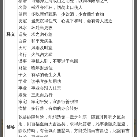
移居：可选择近海或山之阴处，以调和阳刚之气
2）
默念自己姓名、出生时间、居住地址；再请求需要指点的事
名誉：戒浮夸轻狂，切勿出口伤人
情；最后点上面的签筒开始抽签！心诚则灵，否则掷到笑杯的机率
健康：多吃新鲜蔬果，少饮酒，少食煎炸食物
很高。
友谊：当您沉得住气，心境平和时，会有贵人接近
3）
抽签的时间：中午十二点左右和晚上十一点前或者后，晚上十
风水：坏处当更改
一点是阴阳相接之时，最适宜抽签，抽签的信息也最准确；房事后
释义
遗失：求之勿心急
和打雷下大雨时不要抽签，因为此时信息不稳。
自身：和平无病生
天时：风雨及时宜
出行：火气勿太猛
谋事：事机未到，不要过于急躁
财运：晚年财运佳
子女：有孕的会生女儿
学业：读书宜多加用功
紫微详批
六壬测事
奇门遁甲
梅花易数
事业：事业会渐入佳景
姻缘：三思而后行
家宅：家宅平安，宜多行善积福
病情：多行善，有病的亦会转好
八字终身运
河洛一生婚禄
精品轮回书
韦千里批命
乾卦純陽無陰，能想透第一章之句語，隱藏其剛強之氣勿
用，則百福至而大吉昌矣，求得此簽者，凡事要隱忍退避，
解签
靜以待時，有善氣而無惡氣，方能受福而吉昌也，此簽有吉