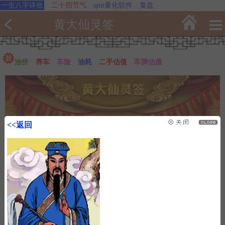
一生八字详批
二十四节气
qmt量化软件
复盘
黄大仙灵签
油价
养车
车险
油耗
二手估值
车牌估值
<<返回