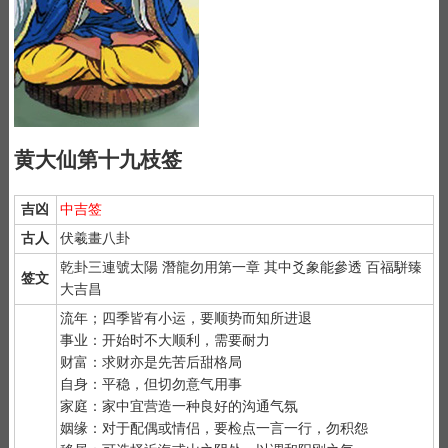
黄大仙第十九枝签
吉凶
中吉签
古人
伏羲畫八卦
乾卦三連號太陽 潛龍勿用第一章 其中爻象能參透 百福駢臻
签文
大吉昌
流年；四季皆有小运，要顺势而知所进退
事业：开始时不大顺利，需要耐力
财富：求财亦是先苦后甜格局
自身：平稳，但切勿意气用事
家庭：家中宜营造一种良好的沟通气氛
姻缘：对于配偶或情侣，要检点一言一行，勿积怨
1）
抽签前先净手后双手合十虔诚默念 "大仙大仙、指点迷津"。