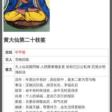
黄大仙第二十枝签
吉凶
中平签
古人
雪梅招親
天上仙花難問種 人間塵事幾多更 前程已註公私簿 罰賞分明
签文
濁與清
流年：年尾比年初好，因征联中，最末二家为雪与梅
事业：宝物沉归底，挨苦在先，享福在后
财富：命中有时终须有，命中无时莫强求
自身：个人的祸福，是自己言行的报应
家庭：夫妻应相敬如宾，和气生财
姻缘：良缘天赐，尊重对方，会生活得更愉快
1）
抽签前先净手后双手合十虔诚默念 "大仙大仙、指点迷津"。