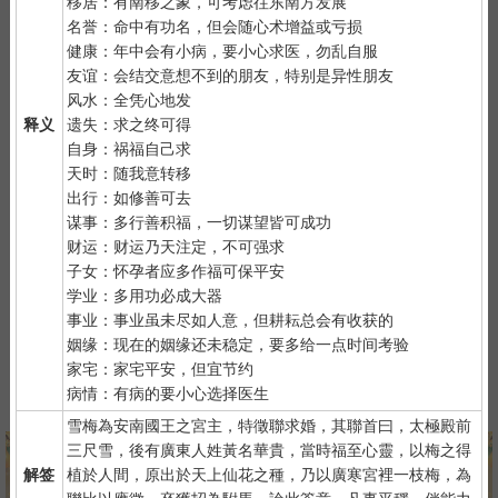
移居：有南移之象，可考虑往东南方发展
2）
默念自己姓名、出生时间、居住地址；再请求需要指点的事
名誉：命中有功名，但会随心术增益或亏损
情；最后点上面的签筒开始抽签！心诚则灵，否则掷到笑杯的机率
健康：年中会有小病，要小心求医，勿乱自服
很高。
友谊：会结交意想不到的朋友，特别是异性朋友
3）
抽签的时间：中午十二点左右和晚上十一点前或者后，晚上十
风水：全凭心地发
一点是阴阳相接之时，最适宜抽签，抽签的信息也最准确；房事后
释义
遗失：求之终可得
和打雷下大雨时不要抽签，因为此时信息不稳。
自身：祸福自己求
天时：随我意转移
出行：如修善可去
谋事：多行善积福，一切谋望皆可成功
财运：财运乃天注定，不可强求
子女：怀孕者应多作福可保平安
学业：多用功必成大器
紫微详批
六壬测事
奇门遁甲
梅花易数
事业：事业虽未尽如人意，但耕耘总会有收获的
姻缘：现在的姻缘还未稳定，要多给一点时间考验
家宅：家宅平安，但宜节约
病情：有病的要小心选择医生
八字终身运
河洛一生婚禄
精品轮回书
韦千里批命
雪梅為安南國王之宮主，特徵聯求婚，其聯首曰，太極殿前
三尺雪，後有廣東人姓黃名華貴，當時福至心靈，以梅之得
解签
植於人間，原出於天上仙花之種，乃以廣寒宮裡一枝梅，為