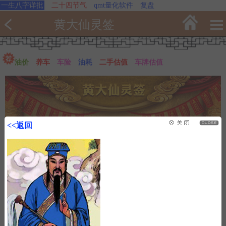
一生八字详批
二十四节气
qmt量化软件
复盘
黄大仙灵签
油价
养车
车险
油耗
二手估值
车牌估值
<<返回