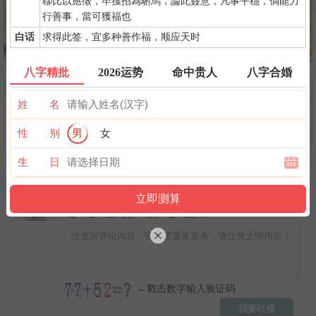
聯比以應徵，卒獲招為駙馬，論此簽意，凡事平穩，倘能力
行善事，當可獲福也
白话
求得此签，宜多种善作福，顺应天时
八字精批
2026运势
命中贵人
八字合婚
问前程
命中贵人
第一桶金
命中小人
命中劫财
命中债主
姓 名
横财运
后天富贵
隐藏财禄
性 别
男
女
旺夫旺妻
翻身转机
AI手相
生 日