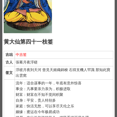
黄大仙第四十一枝签
吉凶
中吉签
古人
張騫月夜浮槎
浮槎月夜到天河 曾見天姬織錦梭 石得支機人罕識 那知此寶
签文
出雲窩
流年：适合谋事的一年，年底有意外惊喜
事业：凡事要亲力亲为，积极进取
财富：财富在不知不觉间积聚
自身：平安，贵人特别多
家庭：快活无愁，可以享尽天伦之乐
姻缘：蜜运在今年极易成功
1）
抽签前先净手后双手合十虔诚默念 "大仙大仙、指点迷津"。