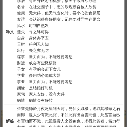
移居：有出外旅游的机会，移民手续可尽办理
2）
默念自己姓名、出生时间、居住地址；再请求需要指点的事
名誉：在社交圈子中，您的乐观勤奋被人欣赏
情；最后点上面的签筒开始抽签！心诚则灵，否则掷到笑杯的机率
健康：无大碍，但天气变化时，要小心饮食起居
很高。
友谊：会认识很多好朋友，记住勿对异性存歪念
3）
抽签的时间：中午十二点左右和晚上十一点前或者后，晚上十
风水：时到自然发
一点是阴阳相接之时，最适宜抽签，抽签的信息也最准确；房事后
释义
遗失：寻之终可得
和打雷下大雨时不要抽签，因为此时信息不稳。
自身：身体亦平安
天时：得利无人知
出行：去之亦无防
谋事：量力而为，不能过份奢想
财运：或会有些微横财
子女：有孕的会诞下女儿
学业：多用功必能成大器
紫微详批
六壬测事
奇门遁甲
梅花易数
事业：量力而为，不能过份奢想
姻缘：是结婚好时机
家宅：家人安好，没有大碍
病情：病情会有好转
八字终身运
河洛一生婚禄
精品轮回书
韦千里批命
張騫先師於月夜泛艇到天河，見仙女織機，遂取其機頭之石
而歸，世人少有識此寶，不知此寶出自雲間也，此簽言自己
解签
有寶物而不識，此難遇貴人之景象也，求得此簽者，當力行