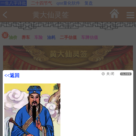
一生八字详批
二十四节气
qmt量化软件
复盘
黄大仙灵签
油价
养车
车险
油耗
二手估值
车牌估值
<<返回