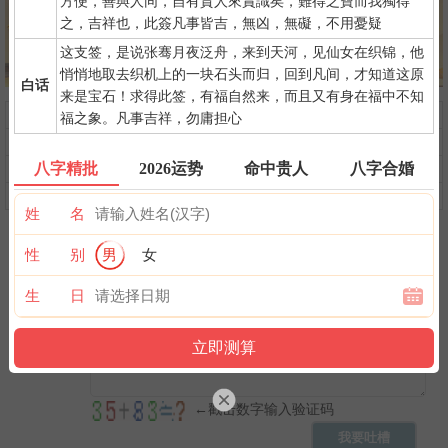
方便，善與人同，自有貴人來賞識矣，難得之寶而我獨得
之，吉祥也，此簽凡事皆吉，無凶，無礙，不用憂疑
这支签，是说张骞月夜泛舟，来到天河，见仙女在织锦，他
悄悄地取去织机上的一块石头而归，回到凡间，才知道这原
白话
来是宝石！求得此签，有福自然来，而且又有身在福中不知
问前程
命中贵人
第一桶金
福之象。凡事吉祥，勿庸担心
命中小人
命中劫财
命中债主
八字精批
2026运势
命中贵人
八字合婚
横财运
后天富贵
隐藏财禄
旺夫旺妻
翻身转机
AI手相
姓 名
性 别
男
女
生 日