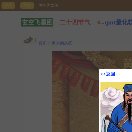
切换为繁体
玄空飞星图
二十四节气
qmt量化
首页
>
黄大仙灵签
<<返回