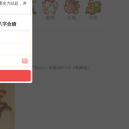
要全力以赴，并
射手
魔羯
水瓶
双鱼
八字合婚
广告位4：右侧300*250（电脑端）