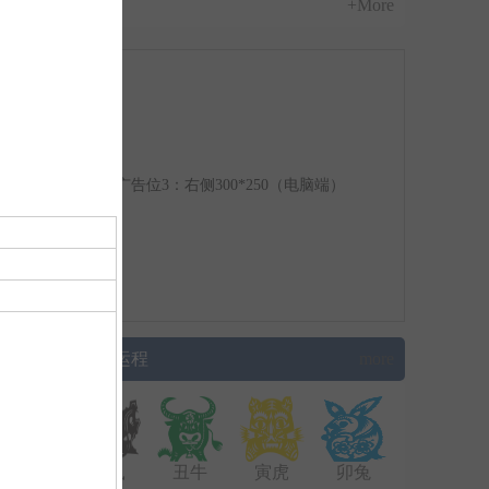
+More
广告位3：右侧300*250（电脑端）
▌生肖运程
more
子鼠
丑牛
寅虎
卯兔