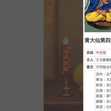
黄大仙第四
吉凶
中吉签
古人
王允獻貂
签文
月明散步
流年：运
事业：凡
财富：宜
自身：先
家庭：家
姻缘：女
移居：出