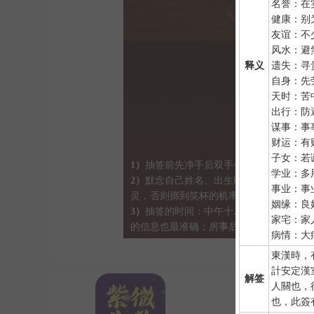
名誉：在
健康：别
友谊：不
风水：避
释义
遗失：寻
自身：先
天时：苦
出行：防
谋事：事
财运：有
子女：若
1）
抽签前先净手后双手合十虔诚默念 "大
学业：多
2）
默念自己姓名、出生时间、居住地址；
事业：事
灵，否则掷到笑杯的机率很高。
姻缘：良
3）
抽签的时间：中午十二点左右和晚上十
家宅：家
的信息也最准确；房事后和打雷下大雨时
病情：大
東漢時，
計安定漢
解签
人關也，
也，此簽