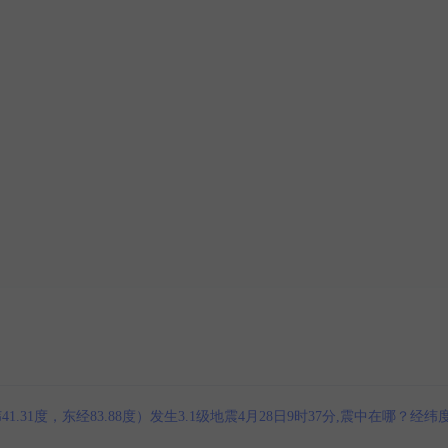
1度，东经83.88度）发生3.1级地震4月28日9时37分,震中在哪？经纬