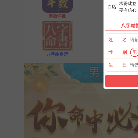
求得此签
白话
要有信心
紫微详批
奇门遁甲
八字精
姓 名
性 别
男
八字终身运
河洛一生婚禄
生 日