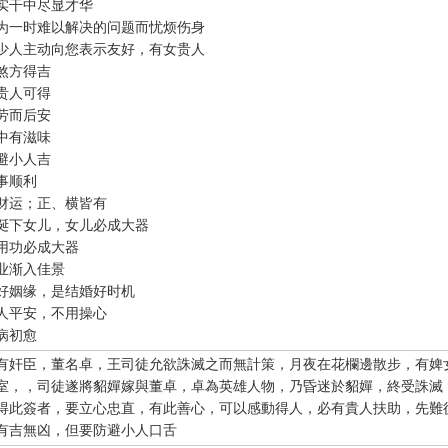
实干中尽显才华
为一时难以解决的问题而忧烦伤身
少人主动向您表示友好，有女贵人
煞方得吉
贵人可得
劳而后安
中有滋味
避小人吉
事顺利
财运；正、横皆有
诞下女儿，女儿必成大器
仙大仙、指点迷津"。
用功必成大器
再请求需要指点的事情；最后点上面的签筒开始抽签！心诚则
业渐入佳景
好姻缘，是结婚好时机
一点前或者后，晚上十一点是阴阳相接之时，最适宜抽签，抽签
人平安，不用操心
不要抽签，因为此时信息不稳。
病初愈
有奸臣，董名卓，王司徒允欲誅滅之而無計策，月夜在花欄邊散步，有婢
室，，司徒遂將貂嬋嫁與董卓，卓為英雄人物，乃昏迷於貂嬋，終受誅滅
得此簽者，要立心忠直，有此善心，可以感動得人，必有貴人扶助，先難
有吉無凶，但要防避小人口舌