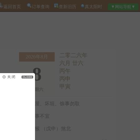
返回首页
订单查询
查新旧历
真太阳时
二零二六年
2026年8月
六月 廿六
8
丙午
丙申
甲寅
星期六
破屋、坏垣、馀事勿取
诸事不宜
冲猴 （戊申）煞北