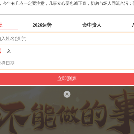
，今年有几点一定要注意，凡事立心要忠诚正直，切勿与坏人同流合污；
六壬测事
梅花易数
批
2026运势
命中贵人
女
精品轮回书
韦千里批命