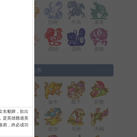
辰龙
巳蛇
午马
未羊
申猴
酉鸡
戌狗
亥猪
▌星座运势
more
白羊
金牛
双子
巨蟹
女名貂嬋，欲出
，是英雄難過美
後易，終必成功
狮子
处女
天秤
天蝎