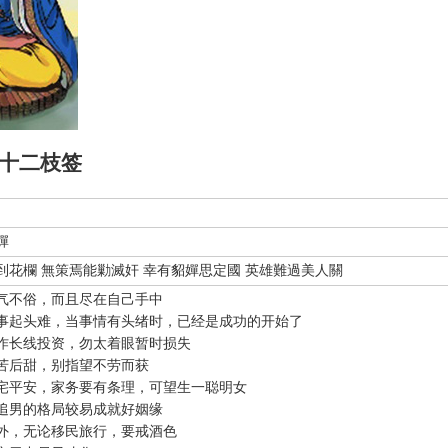
十二枝签
嬋
到花欄 無策焉能勦滅奸 幸有貂嬋思定國 英雄難過美人關
气不俗，而且尽在自己手中
事起头难，当事情有头绪时，已经是成功的开始了
作长线投资，勿太着眼暂时损失
苦后甜，别指望不劳而获
宅平安，家务要有条理，可望生一聪明女
追男的格局较易成就好姻缘
外，无论移民旅行，要戒酒色