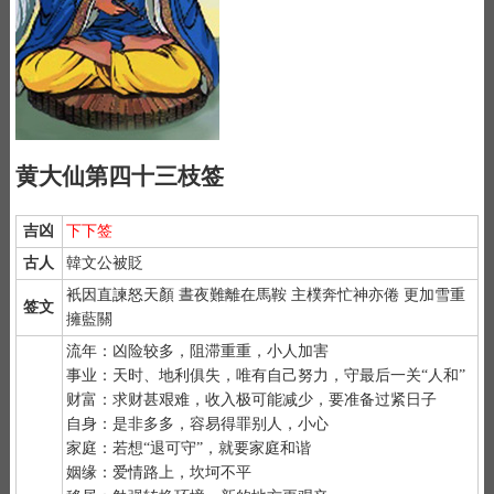
黄大仙第四十三枝签
吉凶
下下签
古人
韓文公被貶
衹因直諫怒天顏 晝夜難離在馬鞍 主樸奔忙神亦倦 更加雪重
签文
擁藍關
流年：凶险较多，阻滞重重，小人加害
事业：天时、地利俱失，唯有自己努力，守最后一关“人和”
财富：求财甚艰难，收入极可能减少，要准备过紧日子
自身：是非多多，容易得罪别人，小心
家庭：若想“退可守”，就要家庭和谐
姻缘：爱情路上，坎坷不平
1）
抽签前先净手后双手合十虔诚默念 "大仙大仙、指点迷津"。