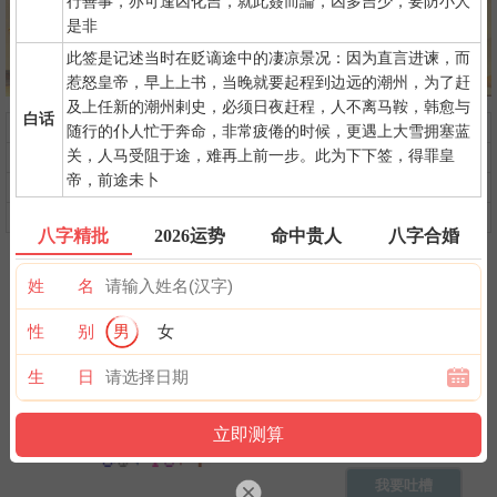
行善事，亦可逢凶化吉，就此簽而論，凶多吉少，要防小人
是非
此签是记述当时在贬谪途中的凄凉景况：因为直言进谏，而
惹怒皇帝，早上上书，当晚就要起程到边远的潮州，为了赶
及上任新的潮州剌史，必须日夜赶程，人不离马鞍，韩愈与
白话
问前程
命中贵人
第一桶金
随行的仆人忙于奔命，非常疲倦的时候，更遇上大雪拥塞蓝
关，人马受阻于途，难再上前一步。此为下下签，得罪皇
命中小人
命中劫财
命中债主
帝，前途未卜
横财运
后天富贵
隐藏财禄
旺夫旺妻
翻身转机
AI手相
八字精批
2026运势
命中贵人
八字合婚
姓 名
性 别
男
女
生 日