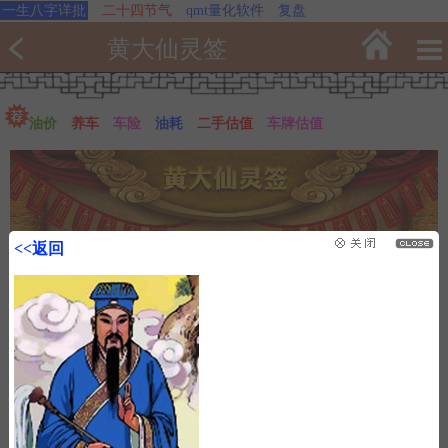
一生八字详批
二十四节气
qmt量化软件
复盘
黄大仙灵签
油价
养车
车险
油耗
二手估值
车牌估值
<<返回