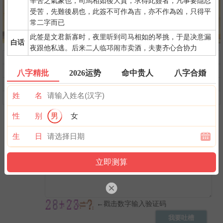
辛苦之氣象也，司馬相如後大貴，求得此簽者，凡事要隱忍
受苦，先難後易也，此簽不可作為吉，亦不作為凶，只得平
常二字而已
此签是文君新寡时，夜里听到司马相如的琴挑，于是决意漏
白话
夜跟他私逃。后来二人临邛闹市卖酒，夫妻齐心合协力
问前程
命中贵人
第一桶金
命中小人
命中劫财
命中债主
八字精批
2026运势
命中贵人
八字合婚
横财运
后天富贵
隐藏财禄
姓 名
旺夫旺妻
翻身转机
AI手相
性 别
男
女
生 日