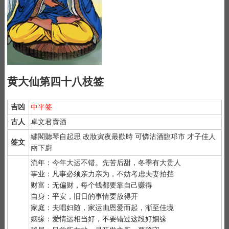
黄大仙第四十八枝签
吉凶
中平签
古人
卓文君賣酒
繡閣聽琴自起思 改妝寅夜最歡時 可憐沽酒臨邛市 才子佳人
签文
兩下廚
流年：今年大运不错。先苦后甜，冬季有大贵人
事业：凡事必须亲力亲为，不妨考虑夫妻拍挡
财富：无偏财，每个钱都要靠自己赚得
自身：平安，旧日的事情要放得开
家庭：夫唱妇随，家运由恩爱而起，渐至佳境
姻缘：爱情运相当好，不要错过这段好姻缘
1）
抽签前先净手后双手合十虔诚默念 "大仙大仙、指点迷津"。