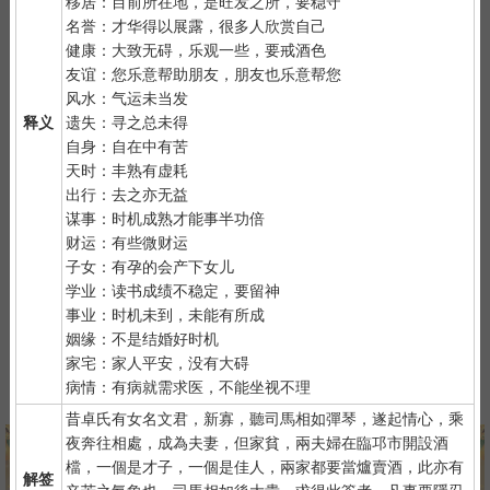
移居：目前所在地，是旺发之所，要稳守
2）
默念自己姓名、出生时间、居住地址；再请求需要指点的事
名誉：才华得以展露，很多人欣赏自己
情；最后点上面的签筒开始抽签！心诚则灵，否则掷到笑杯的机率
健康：大致无碍，乐观一些，要戒酒色
很高。
友谊：您乐意帮助朋友，朋友也乐意帮您
3）
抽签的时间：中午十二点左右和晚上十一点前或者后，晚上十
风水：气运未当发
一点是阴阳相接之时，最适宜抽签，抽签的信息也最准确；房事后
释义
遗失：寻之总未得
和打雷下大雨时不要抽签，因为此时信息不稳。
自身：自在中有苦
天时：丰熟有虚耗
出行：去之亦无益
谋事：时机成熟才能事半功倍
财运：有些微财运
子女：有孕的会产下女儿
学业：读书成绩不稳定，要留神
紫微详批
六壬测事
奇门遁甲
梅花易数
事业：时机未到，未能有所成
姻缘：不是结婚好时机
家宅：家人平安，没有大碍
病情：有病就需求医，不能坐视不理
八字终身运
河洛一生婚禄
精品轮回书
韦千里批命
昔卓氏有女名文君，新寡，聽司馬相如彈琴，遂起情心，乘
夜奔往相處，成為夫妻，但家貧，兩夫婦在臨邛市開設酒
檔，一個是才子，一個是佳人，兩家都要當爐賣酒，此亦有
解签