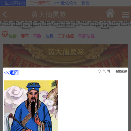
一生八字详批
二十四节气
qmt量化软件
复盘
黄大仙灵签
油价
养车
车险
油耗
二手估值
车牌估值
<<返回