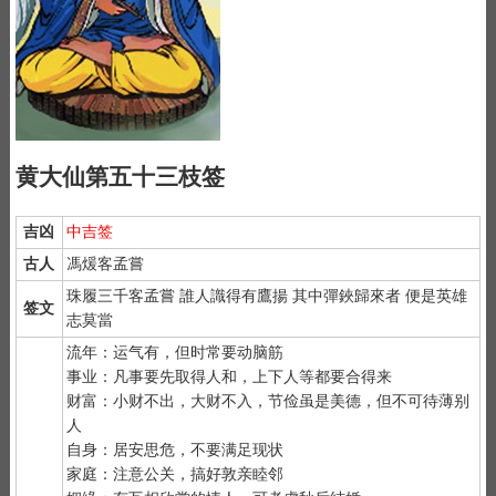
黄大仙第五十三枝签
吉凶
中吉签
古人
馮煖客孟嘗
珠履三千客孟嘗 誰人識得有鷹揚 其中彈鋏歸來者 便是英雄
签文
志莫當
流年：运气有，但时常要动脑筋
事业：凡事要先取得人和，上下人等都要合得来
财富：小财不出，大财不入，节俭虽是美德，但不可待薄别
人
自身：居安思危，不要满足现状
家庭：注意公关，搞好敦亲睦邻
1）
抽签前先净手后双手合十虔诚默念 "大仙大仙、指点迷津"。