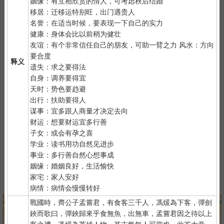
姻缘：有互相欣赏的情人，可考虑秋后结婚
2）
默念自己姓名、出生时间、居住地址；再请求需要指点的事
移居：迁移运特别旺，出门遇贵人
情；最后点上面的签筒开始抽签！心诚则灵，否则掷到笑杯的机率
名誉：在适当时候，要表现一下自己的实力
很高。
健康：身体会比以前稍为健壮
3）
抽签的时间：中午十二点左右和晚上十一点前或者后，晚上十
友谊：有个非常信任自己的朋友，可助一臂之力 风水：方向
一点是阴阳相接之时，最适宜抽签，抽签的信息也最准确；房事后
要合度
释义
和打雷下大雨时不要抽签，因为此时信息不稳。
遗失：求之要得法
自身：调养要得宜
天时：势色要趋避
出行：扶助要得人
谋事：宜多跟人商量才决定去向
财运：想要财运宜多行善
子女：或会有孕之喜
紫微详批
六壬测事
奇门遁甲
梅花易数
学业：读书用功自然见进步
事业：多行善自然心想事成
姻缘：婚姻良好，生活愉快
家宅：家人安好
八字终身运
河洛一生婚禄
精品轮回书
韦千里批命
病情：病情会慢慢转好
戰國時，齊公子孟嘗君，有食客三千人，馮煖為下客，彈劍
鋏而歌曰，彈鋏歸來乎食無魚，出無車，孟嘗君因之待以上