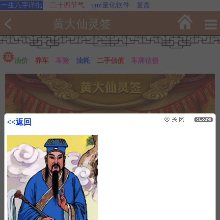
一生八字详批
二十四节气
qmt量化软件
复盘
黄大仙灵签
油价
养车
车险
油耗
二手估值
车牌估值
<<返回