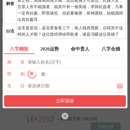
客之禮，馮煖為英雄人物，其志氣無人可當也，此簽大意，
解签
言眾人所不能識者，就其中有一個英雄，求得此簽者，凡事
一定有好處，即英雄也，但必要修善，有神護助，始能識得
出其好處耳
这支签是说：孟尝君食客三千，谁人独具慧眼，识得其中这
白话
问前程
命中贵人
第一桶金
样的人才呢？这位曾经弹铗而歌者，便是冯暧这位英雄了
命中小人
命中劫财
命中债主
八字精批
2026运势
命中贵人
八字合婚
横财运
后天富贵
隐藏财禄
旺夫旺妻
翻身转机
AI手相
姓 名
性 别
男
女
生 日