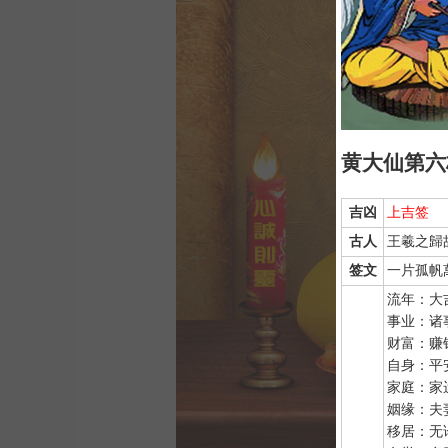
黄大仙第六
吉凶
上吉签
古人
王羲之歸
签文
一片孤帆
流年：大
事业：诸
财富：赚
自身：平
家庭：家
姻缘：夫
移居：无