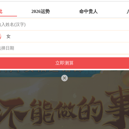
批
2026运势
命中贵人
六壬测事
梅花易数
女
精品轮回书
韦千里批命