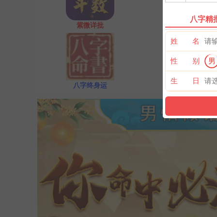
八字精
紫微详批
奇门遁甲
姓 名
性 别
男
生 日
八字终身运
河洛一生婚禄