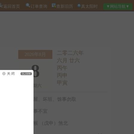
返回首页
订单查询
查新旧历
真太阳时
二零二六年
2026年8月
六月 廿六
8
丙午
丙申
甲寅
星期六
破屋、坏垣、馀事勿取
诸事不宜
冲猴 （戊申）煞北