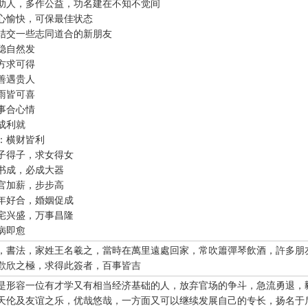
助人，多作公益，功名建在不知不觉间
心愉快，可保最佳状态
结交一些志同道合的新朋友
稳自然发
方求可得
善遇贵人
雨皆可喜
事合心情
成利就
：横财皆利
子得子，求女得女
仙大仙、指点迷津"。
书成，必成大器
再请求需要指点的事情；最后点上面的签筒开始抽签！心诚则
官加薪，步步高
年好合，婚姻促成
一点前或者后，晚上十一点是阴阳相接之时，最适宜抽签，抽签
宅兴盛，万事昌隆
不要抽签，因为此时信息不稳。
病即愈
，書法，家姓王名羲之，當時在萬里遠處回家，常吹簫彈琴飲酒，許多朋
歡欣之極，求得此簽者，百事皆吉
是形容一位有才学又有相当经济基础的人，放弃官场的争斗，急流勇退，
天伦及友谊之乐，优哉悠哉，一方面又可以继续发展自己的专长，扬名于