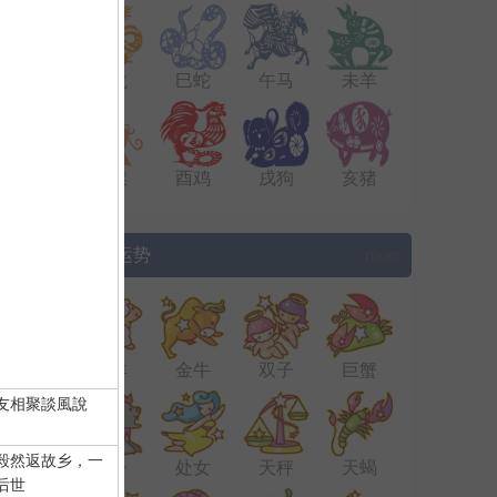
辰龙
巳蛇
午马
未羊
申猴
酉鸡
戌狗
亥猪
▌星座运势
more
白羊
金牛
双子
巨蟹
友相聚談風說
毅然返故乡，一
狮子
处女
天秤
天蝎
后世