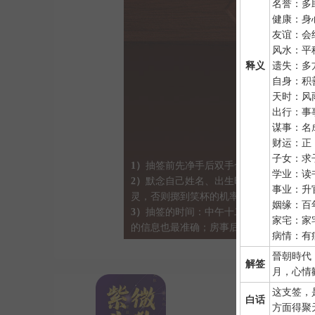
名誉：多
健康：身
友谊：会
风水：平
释义
遗失：多
自身：积
天时：风
出行：事
谋事：名
财运：正
子女：求
1）
抽签前先净手后双手合十虔诚默念 "大
学业：读
2）
默念自己姓名、出生时间、居住地址；
事业：升
灵，否则掷到笑杯的机率很高。
姻缘：百
3）
抽签的时间：中午十二点左右和晚上十
家宅：家
的信息也最准确；房事后和打雷下大雨时
病情：有
晉朝時代
解签
月，心情
这支签，
白话
方面得聚