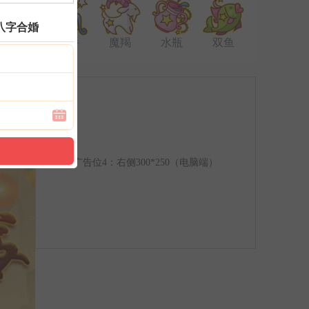
八字合婚
射手
魔羯
水瓶
双鱼
广告位4：右侧300*250（电脑端）