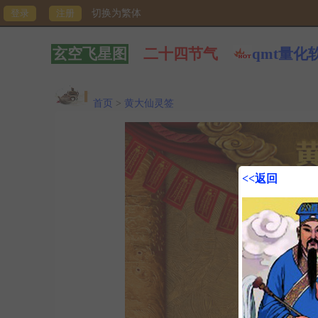
切换为繁体
玄空飞星图
二十四节气
qmt量化
首页
>
黄大仙灵签
<<返回