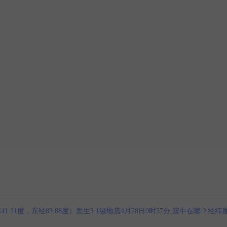
1度，东经83.88度）发生3.1级地震4月28日9时37分,震中在哪？经纬