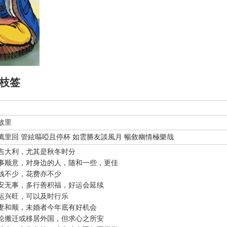
枝签
故里
萬里回 管絃嘔啞且停杯 如雲勝友談風月 暢敘幽情極樂哉
吉大利，尤其是秋冬时分
事顺意，对身边的人，随和一些，更佳
钱不少，花费亦不少
安无事，多行善积福，好运会延续
运兴旺，可以及时行乐
妻和顺，未婚者今年底有好机会
论搬迁或移居外国，但求心之所安