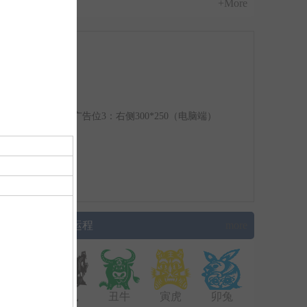
+More
广告位3：右侧300*250（电脑端）
▌生肖运程
more
子鼠
丑牛
寅虎
卯兔