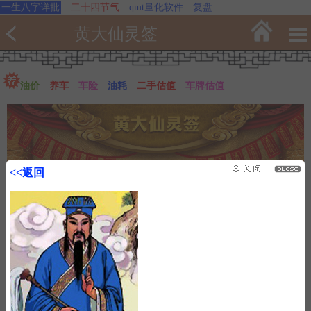
一生八字详批
二十四节气
qmt量化软件
复盘
黄大仙灵签
油价
养车
车险
油耗
二手估值
车牌估值
<<返回