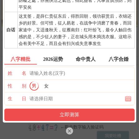
防礙之處，亦無快活之氣也，得此簽者，凡事宜慎預防，則
平安矣
这支签，是薛仁贵征东后，得胜回朝，领功获赏后，衣锦还
乡的好景。但可惜，征人易老，在战争中消磨了青春，而回
白话
家途中，又适逢秋天，征雁南归：红叶纷飞，最令人触目伤
问前程
命中贵人
第一桶金
感的是，不少征人的妻子，正在城头用木捣洗衣服。这暗示
会有美中不足，而且会有扫兴或失意事发生
命中小人
命中劫财
命中债主
横财运
后天富贵
隐藏财禄
八字精批
2026运势
命中贵人
八字合婚
旺夫旺妻
翻身转机
AI手相
姓 名
性 别
男
女
生 日