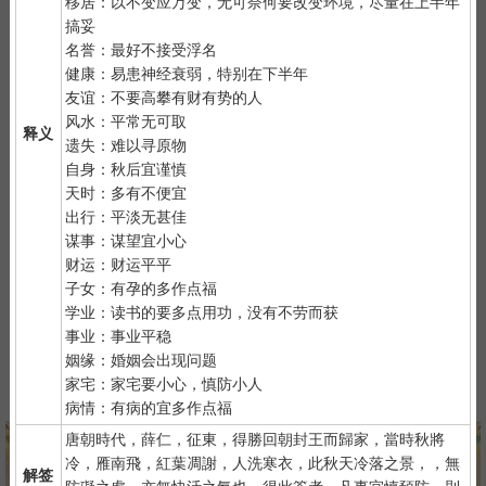
移居：以不变应万变，无可奈何要改变环境，尽量在上半年
2）
默念自己姓名、出生时间、居住地址；再请求需要指点的事
搞妥
情；最后点上面的签筒开始抽签！心诚则灵，否则掷到笑杯的机率
名誉：最好不接受浮名
很高。
健康：易患神经衰弱，特别在下半年
3）
抽签的时间：中午十二点左右和晚上十一点前或者后，晚上十
友谊：不要高攀有财有势的人
一点是阴阳相接之时，最适宜抽签，抽签的信息也最准确；房事后
风水：平常无可取
释义
和打雷下大雨时不要抽签，因为此时信息不稳。
遗失：难以寻原物
自身：秋后宜谨慎
天时：多有不便宜
出行：平淡无甚佳
谋事：谋望宜小心
财运：财运平平
子女：有孕的多作点福
紫微详批
六壬测事
奇门遁甲
梅花易数
学业：读书的要多点用功，没有不劳而获
事业：事业平稳
姻缘：婚姻会出现问题
家宅：家宅要小心，慎防小人
八字终身运
河洛一生婚禄
精品轮回书
韦千里批命
病情：有病的宜多作点福
唐朝時代，薛仁，征東，得勝回朝封王而歸家，當時秋將
冷，雁南飛，紅葉凋謝，人洗寒衣，此秋天冷落之景，，無
解签