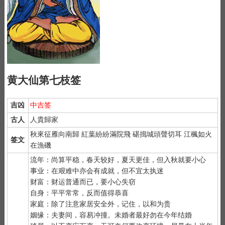
黄大仙第七枝签
吉凶
中吉签
古人
人貴歸家
秋來征雁向南歸 紅葉紛紛滿院飛 碪搗城頭聲切耳 江楓如火
签文
在漁磯
流年：尚算平稳，春天较好，夏天更佳，但入秋就要小心
事业：在艰难中亦会有成就，但不宜太执迷
财富：财运普通而已，要小心失窃
自身：平平常常，反而值得恭喜
家庭：除了注意家居安全外，记住，以和为贵
姻缘：夫妻间，容易冲撞。未婚者最好勿在今年结婚
1）
抽签前先净手后双手合十虔诚默念 "大仙大仙、指点迷津"。