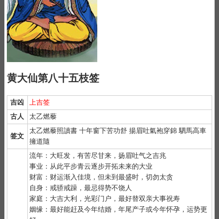
黄大仙第八十五枝签
吉凶
上吉签
古人
太乙燃藜
太乙燃藜照讀書 十年窗下苦功舒 揚眉吐氣袍穿錦 駟馬高車
签文
擁道隨
流年：大旺发，有苦尽甘来，扬眉吐气之吉兆
事业：从此平步青云逐步开拓未来的大业
财富：财运渐入佳境，但未到最盛时，切勿太贪
自身：戒骄戒躁，最忌得势不饶人
家庭：大吉大利，光彩门户，最好替双亲大事祝寿
姻缘：最好能赶及今年结婚，年尾产子或今年怀孕，运势更
1）
抽签前先净手后双手合十虔诚默念 "大仙大仙、指点迷津"。