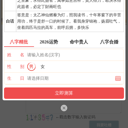
之景象，求得此簽者，萬事如意吉祥，貴人得力，敢決求得
此簽者，必定丁財兩旺也
签意是：太乙神仙燃藜为灯，照我读书，十年寒窗下的辛苦
白话
用功，终于是舒一口的时候了。看我身穿锦袍，扬眉吐气，
坐着四匹马拉的高车，前呼后拥，多快乐
问前程
命中贵人
第一桶金
命中小人
命中劫财
命中债主
八字精批
2026运势
命中贵人
八字合婚
横财运
后天富贵
隐藏财禄
姓 名
旺夫旺妻
翻身转机
AI手相
性 别
男
女
生 日