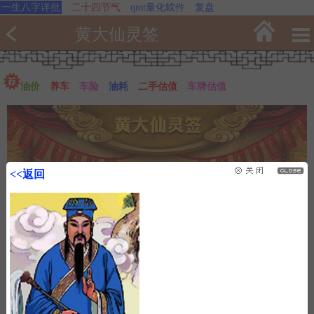
一生八字详批
二十四节气
qmt量化软件
复盘
黄大仙灵签
油价
养车
车险
油耗
二手估值
车牌估值
<<返回