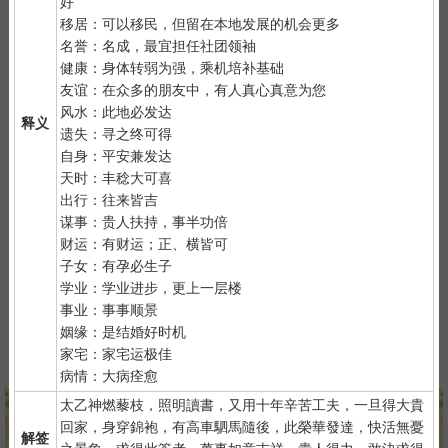
好
2）
默念自己姓名、出生时间、居住地址；再请求需要指点的事
移居：可以移民，但留在本地发展的机会更多
情；最后点上面的签筒开始抽签！心诚则灵，否则掷到笑杯的机率
名誉：名成，最宜担任社团领袖
很高。
健康：身体转弱为强，乘机培补基础
3）
抽签的时间：中午十二点左右和晚上十一点前或者后，晚上十
友谊：在众多的朋友中，有人真心真意为您
一点是阴阳相接之时，最适宜抽签，抽签的信息也最准确；房事后
风水：此地必发达
释义
和打雷下大雨时不要抽签，因为此时信息不稳。
遗失：寻之终可得
自身：平安兼发达
天时：丰稔大可喜
出行：往来皆吉
谋事：贵人扶持，事半功倍
财运：有财运；正、横皆可
子女：有孕必生子
紫微详批
六壬测事
奇门遁甲
梅花易数
学业：学业进步，更上一层楼
事业：事事顺景
姻缘：是结婚好时机
家宅：家宅运极佳
八字终身运
河洛一生婚禄
精品轮回书
韦千里批命
病情：大病痊愈
太乙神燃藜枝，照明讀書，又用十年辛苦工夫，一旦得大貴
回家，身穿錦袍，有高車駟馬隨後，此榮華發達，快活無憂
解签