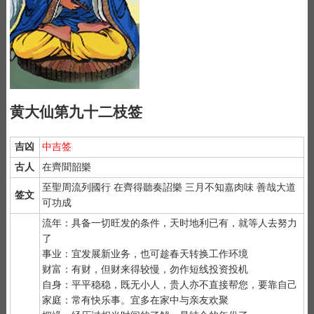
黄大仙第九十二枝签
吉凶
中吉签
古人
在齊聞韶樂
至聖周流列國行 在齊得聽奏詔樂 三月不知嘉肉味 善哉大道
签文
可功成
流年：具备一切旺发的条件，天时地利已有，就等人去努力
了
事业：宜发展新业务，也可趁春天转换工作环境
财富：有财，但财来得较慢，勿作短线投资投机
自身：平平稳稳，既无小人，贵人亦不直接帮您，要靠自己
家庭：常有快乐事。宜多在家中与亲友欢聚
1）
抽签前先净手后双手合十虔诚默念 "大仙大仙、指点迷津"。