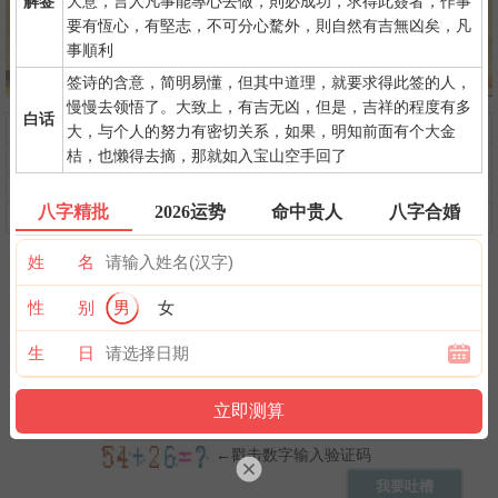
解签
大意，言人凡事能專心去做，則必成功，求得此簽者，作事
要有恆心，有堅志，不可分心騖外，則自然有吉無凶矣，凡
事順利
签诗的含意，简明易懂，但其中道理，就要求得此签的人，
慢慢去领悟了。大致上，有吉无凶，但是，吉祥的程度有多
白话
问前程
命中贵人
第一桶金
大，与个人的努力有密切关系，如果，明知前面有个大金
桔，也懒得去摘，那就如入宝山空手回了
命中小人
命中劫财
命中债主
横财运
后天富贵
隐藏财禄
八字精批
2026运势
命中贵人
八字合婚
旺夫旺妻
翻身转机
AI手相
姓 名
性 别
男
女
生 日