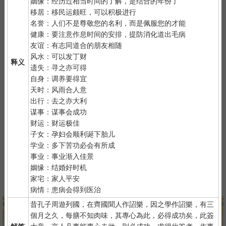
姻缘：经历过相当时间的了解，是结合的年份了
2）
默念自己姓名、出生时间、居住地址；再请求需要指点的事
移居：移民运颇旺，可以积极进行
情；最后点上面的签筒开始抽签！心诚则灵，否则掷到笑杯的机率
名誉：人们不是尊敬您的名利，而是佩服您的才能
很高。
健康：要注意作息时间的安排，提防消化道出毛病
3）
抽签的时间：中午十二点左右和晚上十一点前或者后，晚上十
友谊：有志同道合的朋友相随
一点是阴阳相接之时，最适宜抽签，抽签的信息也最准确；房事后
风水：可以发丁财
释义
和打雷下大雨时不要抽签，因为此时信息不稳。
遗失：寻之亦可得
自身：调养要得宜
天时：风雨合人意
出行：去之亦大利
谋事：谋事会成功
财运：财运极佳
子女：孕妇会顺利诞下胎儿
紫微详批
六壬测事
奇门遁甲
梅花易数
学业：多下苦功必会有所成
事业：事业渐入佳景
姻缘：结婚好时机
家宅：家人平安
八字终身运
河洛一生婚禄
精品轮回书
韦千里批命
病情：患病会得到医治
昔孔子周遊列國，在齊國聞人作詔樂，因之學作詔樂，有三
個月之久，每膳不知肉味，其專心為此，必得成功矣，此簽