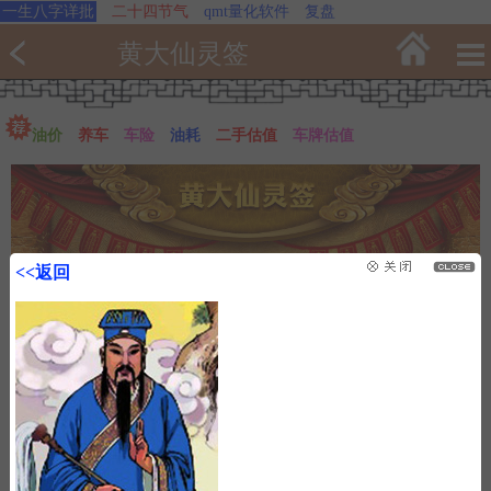
一生八字详批
二十四节气
qmt量化软件
复盘
黄大仙灵签
油价
养车
车险
油耗
二手估值
车牌估值
<<返回