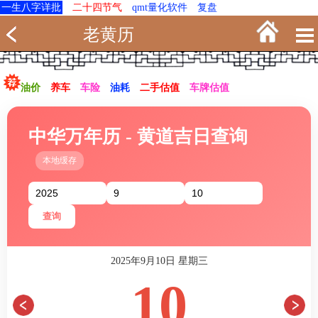
一生八字详批
二十四节气
qmt量化软件
复盘
老黄历
油价
养车
车险
油耗
二手估值
车牌估值
中华万年历 - 黄道吉日查询
本地缓存
查询
2025年9月10日 星期三
10