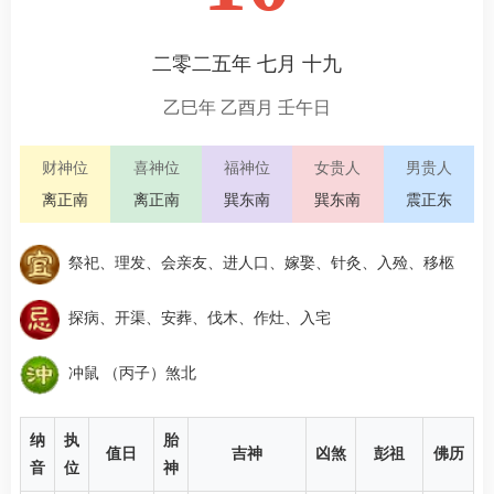
二零二五年 七月 十九
乙巳年 乙酉月 壬午日
财神位
喜神位
福神位
女贵人
男贵人
离正南
离正南
巽东南
巽东南
震正东
祭祀、理发、会亲友、进人口、嫁娶、针灸、入殓、移柩
探病、开渠、安葬、伐木、作灶、入宅
冲鼠 （丙子）煞北
纳
执
胎
值日
吉神
凶煞
彭祖
佛历
音
位
神