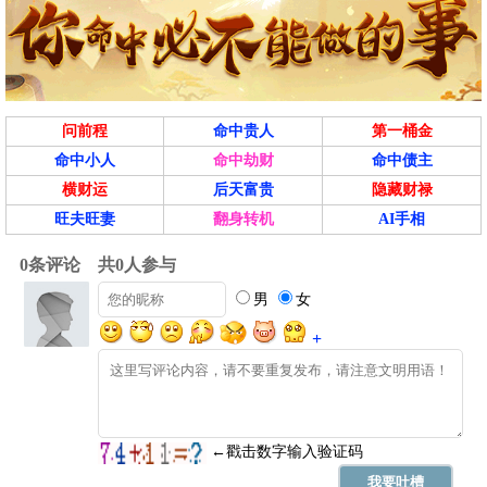
乙巳时 09:00 - 10:59
喜神西北 财神西南 福神东南
宜
纳财
出行、赴任、动土、祈福、祭祀、
问前程
命中贵人
第一桶金
忌
修造、酬神、斋醮
命中小人
命中劫财
命中债主
横财运
后天富贵
隐藏财禄
冲
猪 煞东
旺夫旺妻
翻身转机
AI手相
午时(11:00-12:59)
吉
丙午时 11:00 - 12:59
喜神西南 财神正西 福神正东
结婚、交易、开业、祈福、安床、
宜
祭祀、作灶、求嗣、纳财
忌
出行、赴任、盖屋、入殓、上梁
冲
鼠 煞北