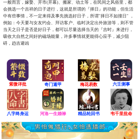
开仓、盖屋、修造、酬神、纳财
一般而言，嫁娶、开市(开幕)、搬家、动土等，在民间之风俗里，都
会挑选一个吉祥的日子进行，这就是所谓的『择日』的功能，但生活
出行、赴任、祈福、祭祀、开光、
忌
中有些事情，不一定来得及事先挑选好日子，所谓"择日不如撞日" ，
斋醮
例如：今天要与女友约会、拜访客户、临时决定出外旅游等，则不管
冲
鸡 煞西
当天之日子是否是好日子，都可以尽量选择当天的『吉时』来进行，
吸收大自然之间好的磁场能量，许多事情就更能得心应手，减少阻
碍，趋吉避凶
辰时(07:00-08:59)
凶
甲辰时 07:00 - 08:59
喜神东北 财神东北 福神东南
结婚、入宅、祈福、安葬、祭祀、
宜
紫微详批
六壬测事
奇门遁甲
梅花易数
酬神、纳财
忌
出行、搬家、赴任、诉讼、修造
冲
狗 煞南
八字终身运
河洛一生婚禄
精品轮回书
韦千里批命
巳时(09:00-10:59)
凶