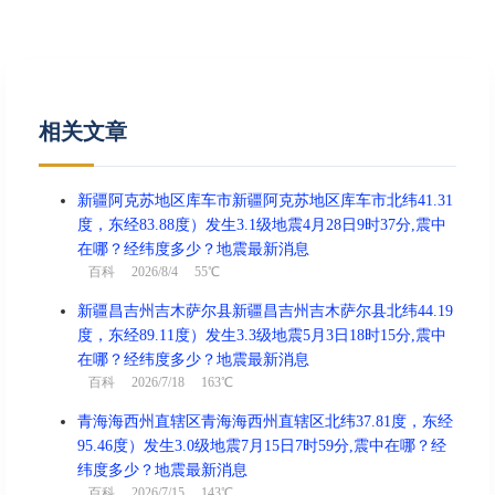
忌
祈福、求嗣
冲
虎 煞南
相关文章
酉时(17:00-18:59)
吉
己酉时 17:00 - 18:59
新疆阿克苏地区库车市新疆阿克苏地区库车市北纬41.31
喜神东北 财神正北 福神正南
度，东经83.88度）发生3.1级地震4月28日9时37分,震中
在哪？经纬度多少？地震最新消息
结婚、交易、入宅、开业、祈福、
宜
百科
2026/8/4 55℃
安葬、修造、求嗣
新疆昌吉州吉木萨尔县新疆昌吉州吉木萨尔县北纬44.19
忌
出行、赴任、纳财
度，东经89.11度）发生3.3级地震5月3日18时15分,震中
在哪？经纬度多少？地震最新消息
冲
兔 煞东
百科
2026/7/18 163℃
青海海西州直辖区青海海西州直辖区北纬37.81度，东经
95.46度）发生3.0级地震7月15日7时59分,震中在哪？经
戌时(19:00-20:59)
凶
纬度多少？地震最新消息
庚戌时 19:00 - 20:59
百科
2026/7/15 143℃