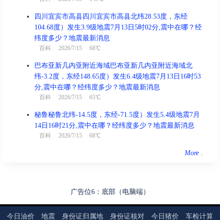
喜神西北 财神正东 福神西南
四川宜宾市高县四川宜宾市高县北纬28.53度，东经
结婚、出行、交易、开业、祈福、
104.68度）发生3.9级地震7月13日5时02分,震中在哪？经
宜
安床、求嗣、纳财
纬度多少？地震最新消息
百科
2026/7/15 68℃
忌
赴任、动土、诉讼、修造
巴布亚新几内亚附近海域巴布亚新几内亚附近海域北
冲
龙 煞北
纬-3.2度，东经148.65度）发生6.4级地震7月13日16时53
分,震中在哪？经纬度多少？地震最新消息
百科
2026/7/15 65℃
秘鲁秘鲁北纬-14.5度，东经-71.5度）发生5.4级地震7月
亥时(21:00-22:59)
凶
14日16时21分,震中在哪？经纬度多少？地震最新消息
辛亥时 21:00 - 22:59
百科
2026/7/15 68℃
喜神西南 财神正东 福神西南
More
.
结婚、出行、赴任、祈福、安葬、
宜
求嗣、纳财
忌
诸事不宜
广告位6：底部（电脑端）
冲
蛇 煞西
今日油价
地震
身份证归属地
身份证核对
今日猪价
车检计算