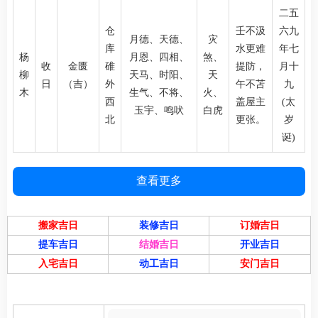
二五
仓
壬不汲
六九
月德、天德、
灾
库
水更难
年七
杨
月恩、四相、
煞、
收
金匮
碓
提防，
月十
柳
天马、时阳、
天
日
（吉）
外
午不苫
九
木
生气、不将、
火、
西
盖屋主
(太
玉宇、鸣吠
白虎
北
更张。
岁
诞)
查看更多
搬家吉日
装修吉日
订婚吉日
提车吉日
结婚吉日
开业吉日
入宅吉日
动工吉日
安门吉日