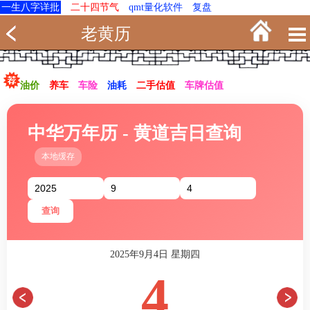
一生八字详批
二十四节气
qmt量化软件
复盘
老黄历
油价
养车
车险
油耗
二手估值
车牌估值
中华万年历 - 黄道吉日查询
本地缓存
查询
2025年9月4日 星期四
4