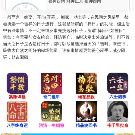
喜神西南 财神正东 福神西南
结婚、搬家、入宅、开业、安床、
宜
一般而言，嫁娶、开市(开幕)、搬家、动土等，在民间之风俗里，都
开仓、盖屋、修造、进人口、纳财
会挑选一个吉祥的日子进行，这就是所谓的『择日』的功能，但生活
忌
出行、赴任
中有些事情，不一定来得及事先挑选好日子，所谓"择日不如撞日" ，
例如：今天要与女友约会、拜访客户、临时决定出外旅游等，则不管
冲
鸡 煞西
当天之日子是否是好日子，都可以尽量选择当天的『吉时』来进行，
吸收大自然之间好的磁场能量，许多事情就更能得心应手，减少阻
碍，趋吉避凶
辰时(07:00-08:59)
凶
壬辰时 07:00 - 08:59
喜神正南 财神正南 福神西北
结婚、交易、开业、安床、求嗣、
宜
紫微详批
六壬测事
奇门遁甲
梅花易数
纳财
出行、赴任、祈福、祭祀、开光、
忌
斋醮
八字终身运
河洛一生婚禄
精品轮回书
韦千里批命
冲
狗 煞南