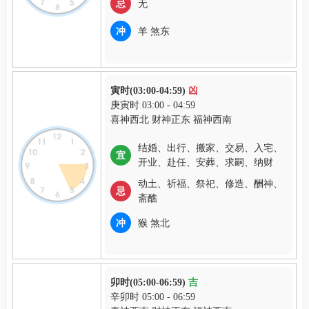
忌
无
冲
羊 煞东
寅时(03:00-04:59)
凶
庚寅时 03:00 - 04:59
喜神西北 财神正东 福神西南
结婚、出行、搬家、交易、入宅、
宜
开业、赴任、安葬、求嗣、纳财
动土、祈福、祭祀、修造、酬神、
忌
斋醮
冲
猴 煞北
卯时(05:00-06:59)
吉
辛卯时 05:00 - 06:59