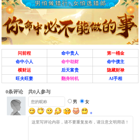
巳时(09:00-10:59)
凶
癸巳时 09:00 - 10:59
喜神东南 财神正南 福神正西
宜
结婚、入宅、开业、安葬、纳财
问前程
命中贵人
第一桶金
出行、赴任、动土、祈福、祭祀、
忌
命中小人
命中劫财
命中债主
修造、开光、斋醮
横财运
后天富贵
隐藏财禄
冲
猪 煞东
旺夫旺妻
翻身转机
AI手相
午时(11:00-12:59)
吉
甲午时 11:00 - 12:59
喜神东北 财神东北 福神东南
宜
无