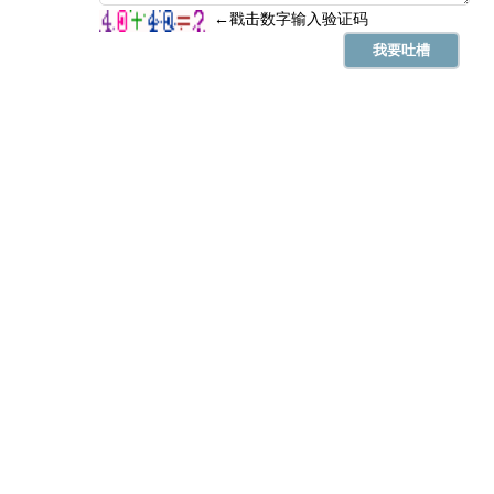
忌
诸事不宜
冲
鼠 煞北
未时(13:00-14:59)
凶
乙未时 13:00 - 14:59
喜神西北 财神西南 福神东南
宜
无
忌
出行、赴任、动土、修造
冲
牛 煞西
申时(15:00-16:59)
吉
丙申时 15:00 - 16:59
喜神西南 财神正西 福神正东