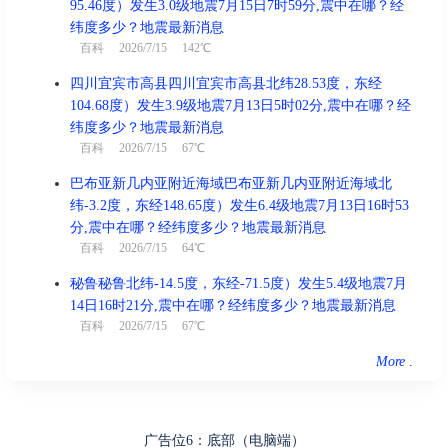
95.46度）发生3.0级地震7月15日7时59分,震中在哪？经
戌时(19:00-20:59)
凶
纬度多少？地震最新消息
戊戌时 19:00 - 20:59
百科
2026/7/15 142℃
喜神东南 财神正北 福神正北
四川宜宾市高县四川宜宾市高县北纬28.53度，东经
结婚、出行、搬家、安葬、进人
104.68度）发生3.9级地震7月13日5时02分,震中在哪？经
宜
口、纳财
纬度多少？地震最新消息
百科
2026/7/15 67℃
忌
赴任、诉讼、祈福、乘船、求嗣
巴布亚新几内亚附近海域巴布亚新几内亚附近海域北
冲
龙 煞北
纬-3.2度，东经148.65度）发生6.4级地震7月13日16时53
分,震中在哪？经纬度多少？地震最新消息
百科
2026/7/15 64℃
秘鲁秘鲁北纬-14.5度，东经-71.5度）发生5.4级地震7月
亥时(21:00-22:59)
凶
14日16时21分,震中在哪？经纬度多少？地震最新消息
己亥时 21:00 - 22:59
百科
2026/7/15 67℃
喜神东北 财神正北 福神正南
More
.
宜
结婚、出行、求嗣、纳财
祈福、安葬、祭祀、修造、酬神、
忌
开光、斋醮
广告位6：底部（电脑端）