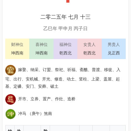
二零二五年 七月 十三
乙巳年 甲申月 丙子日
财神位
喜神位
福神位
女贵人
男贵人
坤西南
坤西南
乾西北
乾西北
兑正西
嫁娶、纳采、订盟、祭祀、祈福、斋醮、普渡、移徙、入
宅、出行、安机械、开光、修造、动土、竖柱、上梁、盖屋、起
基、定磉、安门、安葬、破土
开市、立券、置产、作灶、造桥
冲马 （庚午）煞南