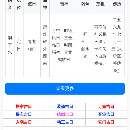
纳
执
胎
值日
吉神
凶煞
彭祖
佛历
音
位
神
二五
厨
丙不修
六九
月空、时德、
灶
死
灶必见
年七
涧
民日、三合、
定
青龙
碓
气、
灾殃，
月十
下
临日、时阴、
日
（吉）
外
触水
子不问
三 (大
水
福生、青龙、
西
龙
卜自惹
势至
鸣吠对
南
祸殃。
菩萨
诞)
查看更多
搬家吉日
装修吉日
订婚吉日
提车吉日
结婚吉日
开业吉日
入宅吉日
动工吉日
安门吉日