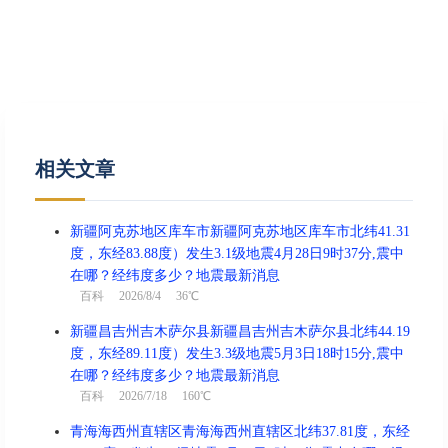
结婚、出行、交易、开业、祈福、
宜
安床、求嗣、纳财
忌
盖屋、入殓、上梁
冲
虎 煞南
相关文章
酉时(17:00-18:59)
吉
丁酉时 17:00 - 18:59
新疆阿克苏地区库车市新疆阿克苏地区库车市北纬41.31
喜神正南 财神正西 福神正东
度，东经83.88度）发生3.1级地震4月28日9时37分,震中
在哪？经纬度多少？地震最新消息
结婚、出行、入宅、赴任、祈福、
宜
百科
2026/8/4 36℃
安葬、祭祀、修造、酬神、纳财
新疆昌吉州吉木萨尔县新疆昌吉州吉木萨尔县北纬44.19
忌
无
度，东经89.11度）发生3.3级地震5月3日18时15分,震中
在哪？经纬度多少？地震最新消息
冲
兔 煞东
百科
2026/7/18 160℃
青海海西州直辖区青海海西州直辖区北纬37.81度，东经