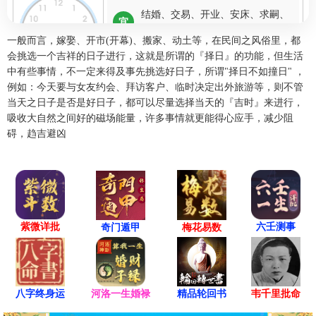
结婚、交易、开业、安床、求嗣、
宜
纳财
一般而言，嫁娶、开市(开幕)、搬家、动土等，在民间之风俗里，都
出行、赴任、祈福、祭祀、开光、
会挑选一个吉祥的日子进行，这就是所谓的『择日』的功能，但生活
忌
斋醮
中有些事情，不一定来得及事先挑选好日子，所谓"择日不如撞日" ，
例如：今天要与女友约会、拜访客户、临时决定出外旅游等，则不管
冲
鸡 煞西
当天之日子是否是好日子，都可以尽量选择当天的『吉时』来进行，
吸收大自然之间好的磁场能量，许多事情就更能得心应手，减少阻
碍，趋吉避凶
辰时(07:00-08:59)
凶
甲辰时 07:00 - 08:59
喜神东北 财神东北 福神东南
结婚、交易、入宅、开业、祈福、
宜
安葬、修造、求嗣
紫微详批
六壬测事
奇门遁甲
梅花易数
忌
出行、赴任
冲
狗 煞南
八字终身运
河洛一生婚禄
精品轮回书
韦千里批命