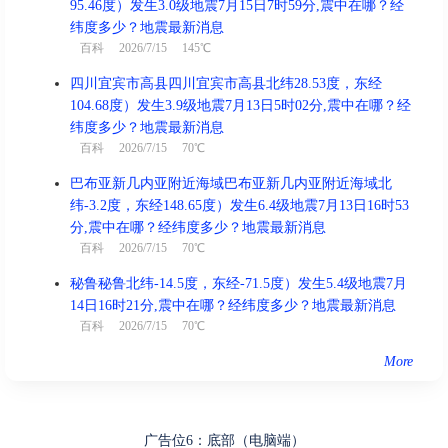
95.46度）发生3.0级地震7月15日7时59分,震中在哪？经
纬度多少？地震最新消息
戌时(19:00-20:59)
吉
百科
2026/7/15 145℃
庚戌时 19:00 - 20:59
喜神西北 财神正东 福神西南
四川宜宾市高县四川宜宾市高县北纬28.53度，东经
104.68度）发生3.9级地震7月13日5时02分,震中在哪？经
结婚、搬家、入宅、祈福、安床、
纬度多少？地震最新消息
宜
安葬
百科
2026/7/15 70℃
忌
出行、赴任、动土、修造
巴布亚新几内亚附近海域巴布亚新几内亚附近海域北
纬-3.2度，东经148.65度）发生6.4级地震7月13日16时53
冲
龙 煞北
分,震中在哪？经纬度多少？地震最新消息
百科
2026/7/15 70℃
秘鲁秘鲁北纬-14.5度，东经-71.5度）发生5.4级地震7月
14日16时21分,震中在哪？经纬度多少？地震最新消息
亥时(21:00-22:59)
吉
百科
2026/7/15 70℃
辛亥时 21:00 - 22:59
喜神西南 财神正东 福神西南
More
出行、搬家、入宅、开业、赴任、
宜
祈福、安床、盖屋、祭祀、修造、
作灶、酬神、纳财
广告位6：底部（电脑端）