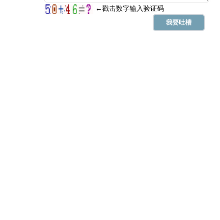
祈福、盖屋、祭祀、入殓、酬神、
忌
上梁、斋醮
冲
鼠 煞北
未时(13:00-14:59)
凶
丁未时 13:00 - 14:59
喜神正南 财神正西 福神正东
宜
结婚、搬家、安葬、进人口、纳财
忌
出行、赴任、动土、修造
冲
牛 煞西
申时(15:00-16:59)
吉
戊申时 15:00 - 16:59
喜神东南 财神正北 福神正北