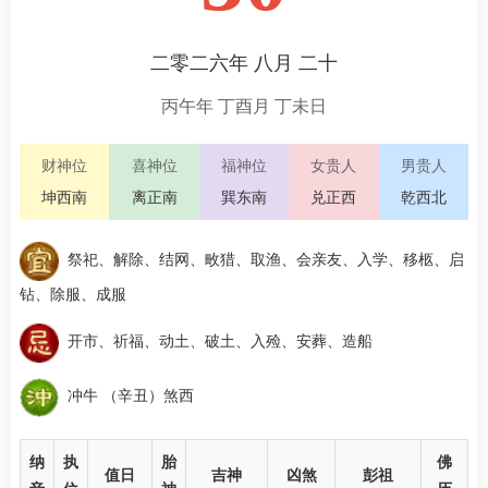
二零二六年 八月 二十
丙午年 丁酉月 丁未日
财神位
喜神位
福神位
女贵人
男贵人
坤西南
离正南
巽东南
兑正西
乾西北
祭祀、解除、结网、畋猎、取渔、会亲友、入学、移柩、启
钻、除服、成服
开市、祈福、动土、破土、入殓、安葬、造船
冲牛 （辛丑）煞西
纳
执
胎
佛
值日
吉神
凶煞
彭祖