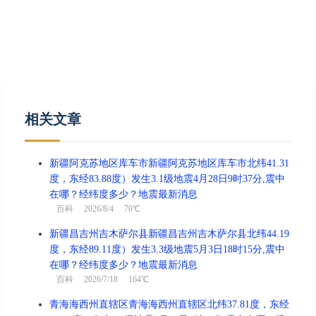
结婚、出行、搬家、赴任、安葬、
宜
祭祀、作灶、进人口、纳财
忌
祈福、求嗣
冲
虎 煞南
相关文章
酉时(17:00-18:59)
凶
新疆阿克苏地区库车市新疆阿克苏地区库车市北纬41.31
己酉时 17:00 - 18:59
度，东经83.88度）发生3.1级地震4月28日9时37分,震中
喜神东北 财神正北 福神正南
在哪？经纬度多少？地震最新消息
百科
2026/8/4 70℃
结婚、出行、祈福、安葬、祭祀、
宜
修造、酬神、求嗣、纳财
新疆昌吉州吉木萨尔县新疆昌吉州吉木萨尔县北纬44.19
度，东经89.11度）发生3.3级地震5月3日18时15分,震中
忌
无
在哪？经纬度多少？地震最新消息
百科
2026/7/18 164℃
冲
兔 煞东
青海海西州直辖区青海海西州直辖区北纬37.81度，东经