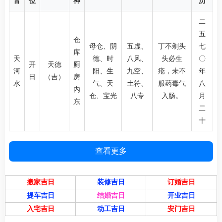
音
位
神
历
二
五
仓
母仓、阴
五虚、
丁不剃头
七
库
天
德、时
八风、
头必生
〇
开
天德
厕
河
阳、生
九空、
疮，未不
年
日
（吉）
房
水
气、天
土符、
服药毒气
八
内
仓、宝光
八专
入肠。
月
东
二
十
查看更多
搬家吉日
装修吉日
订婚吉日
提车吉日
结婚吉日
开业吉日
入宅吉日
动工吉日
安门吉日