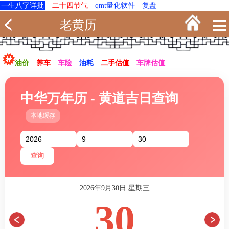
一生八字详批
二十四节气
qmt量化软件
复盘
老黄历
油价
养车
车险
油耗
二手估值
车牌估值
中华万年历 - 黄道吉日查询
本地缓存
查询
2026年9月30日 星期三
30