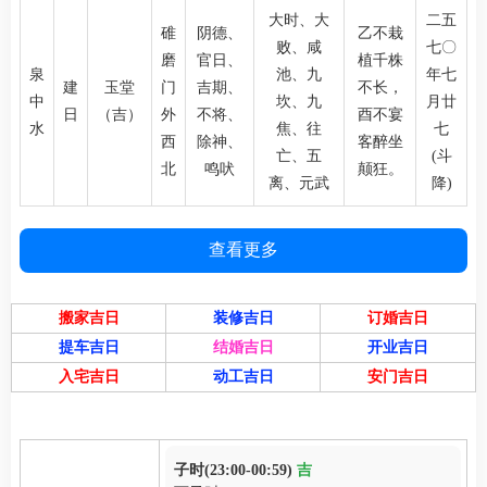
大时、大
二五
碓
阴德、
乙不栽
败、咸
七〇
磨
官日、
植千株
泉
池、九
年七
建
玉堂
门
吉期、
不长，
中
坎、九
月廿
日
（吉）
外
不将、
酉不宴
水
焦、往
七
西
除神、
客醉坐
亡、五
(斗
北
鸣吠
颠狂。
离、元武
降)
查看更多
搬家吉日
装修吉日
订婚吉日
提车吉日
结婚吉日
开业吉日
入宅吉日
动工吉日
安门吉日
子时(23:00-00:59)
吉