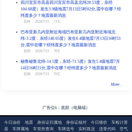
喜神西南 财神正西 福神正东
四川宜宾市高县四川宜宾市高县北纬28.53度，东经
104.68度）发生3.9级地震7月13日5时02分,震中在哪？经
结婚、出行、交易、开业、赴任、
纬度多少？地震最新消息
宜
祈福、安床、求嗣、纳财
百科
2026/7/15 71℃
忌
盖屋、入殓、上梁
巴布亚新几内亚附近海域巴布亚新几内亚附近海域北
纬-3.2度，东经148.65度）发生6.4级地震7月13日16时53
冲
龙 煞北
分,震中在哪？经纬度多少？地震最新消息
百科
2026/7/15 70℃
秘鲁秘鲁北纬-14.5度，东经-71.5度）发生5.4级地震7月
14日16时21分,震中在哪？经纬度多少？地震最新消息
亥时(21:00-22:59)
凶
百科
2026/7/15 70℃
丁亥时 21:00 - 22:59
喜神正南 财神正西 福神正东
More
.
结婚、入宅、祈福、安葬、祭祀、
宜
酬神、纳财
广告位6：底部（电脑端）
忌
出行、赴任、动土、修造
冲
蛇 煞西
今日油价
地震
身份证归属地
身份证核对
今日猪价
车检计算
器
车牌属地
车管所查询
车牌选号
实时路况
违章代码
空气