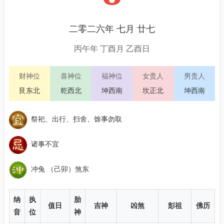
二零二六年 七月 廿七
丙午年 丁酉月 乙酉日
财神位
喜神位
福神位
女贵人
男贵人
艮东北
乾西北
坤西南
坎正北
坤西南
祭祀、出行、扫舍、馀事勿取
诸事不宜
冲兔 （己卯）煞东
纳
执
胎
值日
吉神
凶煞
彭祖
佛历
音
位
神