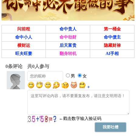
结婚、交易、开业、祈福、安床、
宜
求嗣、纳财
忌
出行、赴任
问前程
命中贵人
第一桶金
命中小人
命中劫财
命中债主
冲
猪 煞东
横财运
后天富贵
隐藏财禄
旺夫旺妻
翻身转机
AI手相
午时(11:00-12:59)
吉
壬午时 11:00 - 12:59
喜神正南 财神正南 福神西北
结婚、搬家、交易、入宅、开业、
宜
安葬、修造、求嗣
出行、赴任、祈福、祭祀、开光、
忌
斋醮、纳财
冲
鼠 煞北