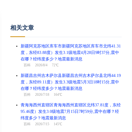
开光、斋醮
冲
虎 煞南
相关文章
酉时(17:00-18:59)
吉
乙酉时 17:00 - 18:59
新疆阿克苏地区库车市新疆阿克苏地区库车市北纬41.31
喜神西北 财神西南 福神东南
度，东经83.88度）发生3.1级地震4月28日9时37分,震中
在哪？经纬度多少？地震最新消息
结婚、出行、搬家、入宅、开业、
百科
2026/8/4 72℃
宜
赴任、安床、开仓、盖屋、修造、
纳财
新疆昌吉州吉木萨尔县新疆昌吉州吉木萨尔县北纬44.19
度，东经89.11度）发生3.3级地震5月3日18时15分,震中
忌
乘船、造桥
在哪？经纬度多少？地震最新消息
百科
2026/7/18 164℃
冲
兔 煞东
青海海西州直辖区青海海西州直辖区北纬37.81度，东经
95.46度）发生3.0级地震7月15日7时59分,震中在哪？经
纬度多少？地震最新消息
戌时(19:00-20:59)
凶
百科
2026/7/15 145℃
丙戌时 19:00 - 20:59