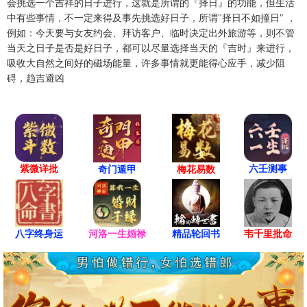
会挑选一个吉祥的日子进行，这就是所谓的『择日』的功能，但生活
忌
诸事不宜
中有些事情，不一定来得及事先挑选好日子，所谓"择日不如撞日" ，
例如：今天要与女友约会、拜访客户、临时决定出外旅游等，则不管
冲
鸡 煞西
当天之日子是否是好日子，都可以尽量选择当天的『吉时』来进行，
吸收大自然之间好的磁场能量，许多事情就更能得心应手，减少阻
碍，趋吉避凶
辰时(07:00-08:59)
凶
庚辰时 07:00 - 08:59
喜神西北 财神正东 福神西南
宜
结婚、祈福、安葬、祭祀、合嵴
紫微详批
六壬测事
奇门遁甲
梅花易数
忌
动土、修造
冲
狗 煞南
八字终身运
河洛一生婚禄
精品轮回书
韦千里批命
巳时(09:00-10:59)
凶
辛巳时 09:00 - 10:59
喜神西南 财神正东 福神西南