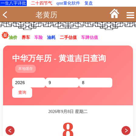
一生八字详批
二十四节气
qmt量化软件
复盘
老黄历
油价
养车
车险
油耗
二手估值
车牌估值
中华万年历 - 黄道吉日查询
本地缓存
查询
2026年9月8日 星期二
8