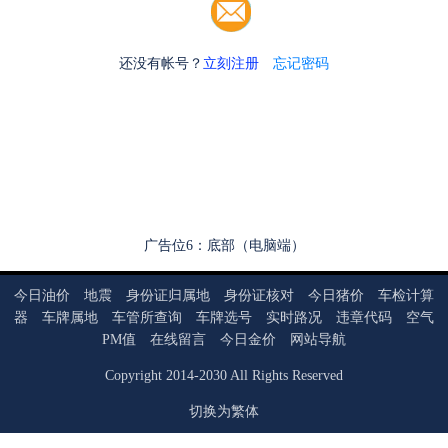
还没有帐号？
立刻注册
忘记密码
广告位6：底部（电脑端）
今日油价
地震
身份证归属地
身份证核对
今日猪价
车检计算
器
车牌属地
车管所查询
车牌选号
实时路况
违章代码
空气
PM值
在线留言
今日金价
网站导航
Copyright
2014
-
2030
All Rights Reserved
切换为繁体