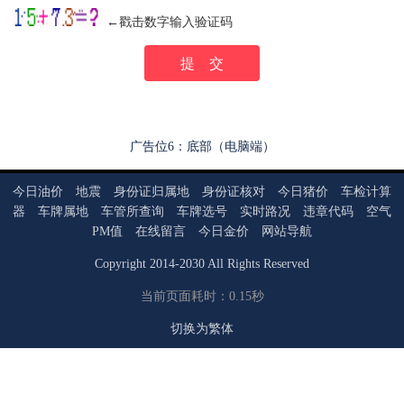
←戳击数字输入验证码
广告位6：底部（电脑端）
今日油价
地震
身份证归属地
身份证核对
今日猪价
车检计算
器
车牌属地
车管所查询
车牌选号
实时路况
违章代码
空气
PM值
在线留言
今日金价
网站导航
Copyright
2014
-
2030
All Rights Reserved
当前页面耗时：0.15秒
切换为繁体