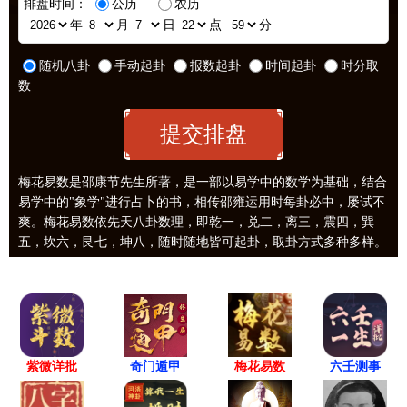
排盘时间：
公历
农历
年
月
日
点
分
随机八卦
手动起卦
报数起卦
时间起卦
时分取
数
梅花易数是邵康节先生所著，是一部以易学中的数学为基础，结合
易学中的"象学"进行占卜的书，相传邵雍运用时每卦必中，屡试不
爽。梅花易数依先天八卦数理，即乾一，兑二，离三，震四，巽
五，坎六，艮七，坤八，随时随地皆可起卦，取卦方式多种多样。
紫微详批
六壬测事
奇门遁甲
梅花易数