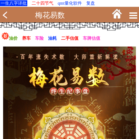
一生八字详批
二十四节气
qmt量化软件
复盘
梅花易数
油价
养车
车险
油耗
二手估值
车牌估值