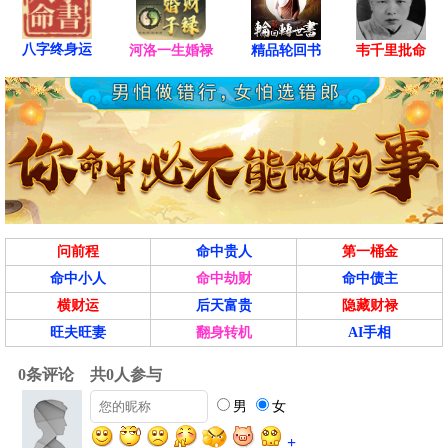
八字终身运
河洛一生婚禄
精品轮回书
韦千里批命
问前程
命中贵人
第一桶金
命中小人
命中劫财
命中债主
横财运
后天富贵
隐藏财禄
旺夫旺妻
翻身转机
AI手相