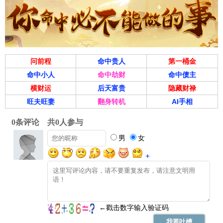
问前程
命中贵人
第一桶金
命中小人
命中劫财
命中债主
横财运
后天富贵
隐藏财禄
旺夫旺妻
翻身转机
AI手相