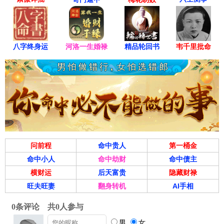
八字终身运
河洛一生婚禄
精品轮回书
韦千里批命
问前程
命中贵人
第一桶金
命中小人
命中劫财
命中债主
横财运
后天富贵
隐藏财禄
旺夫旺妻
翻身转机
AI手相