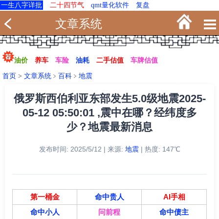
一生八字详批
二十四节气
qmt量化软件
复盘
文章系统
油价
养车
车险
油耗
二手估值
车牌估值
首页
>
文章系统
﹥
百科
﹥
地震
俄罗斯西伯利亚东部发生5.0级地震2025-
05-12 05:50:01 ,震中在哪？经纬度多
少？地震最新消息
发布时间: 2025/5/12 | 来源:
地震
| 热度: 147℃
第一桶金
命中贵人
AI手相
命中小人
问前程
命中债主