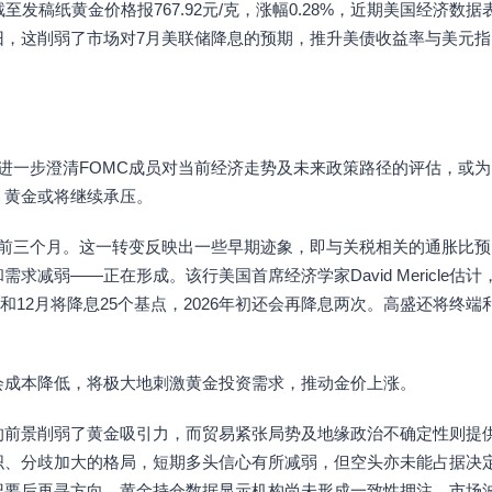
发稿纸黄金价格报767.92元/克，涨幅0.28%，近期美国经济数据
旧，这削弱了市场对7月美联储降息的预期，推升美债收益率与美元指
进一步澄清FOMC成员对当前经济走势及未来政策路径的评估，或为
，黄金或将继续承压。
提前三个月。这一转变反映出一些早期迹象，即与关税相关的通胀比预
减弱——正在形成。该行美国首席经济学家David Mericle估计
0月和12月将降息25个基点，2026年初还会再降息两次。高盛还将终端
会成本降低，将极大地刺激黄金投资需求，推动金价上涨。
的前景削弱了黄金吸引力，而贸易紧张局势及地缘政治不确定性则提
织、分歧加大的格局，短期多头信心有所减弱，但空头亦未能占据决
纪要后再寻方向，黄金持仓数据显示机构尚未形成一致性押注，市场