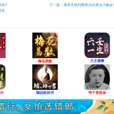
5年7
下一篇：澳承关税利弊双压纸黄金小幅反
消息
六壬测事
梅花易数
禄
精品轮回书
韦千里批命