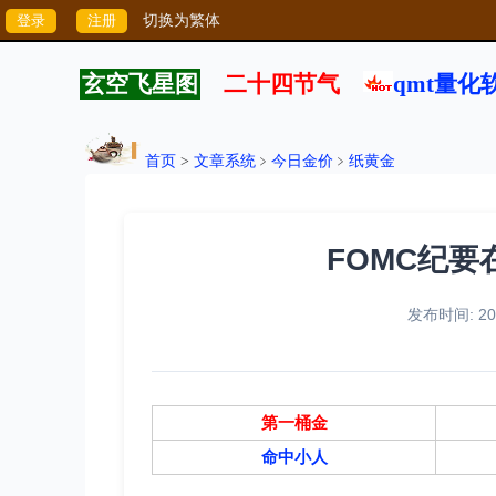
切换为繁体
玄空飞星图
二十四节气
qmt量化
首页
>
文章系统
﹥
今日金价
﹥
纸黄金
FOMC纪要
发布时间: 202
第一桶金
命中小人