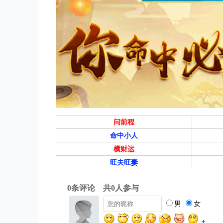
问前程
命中小人
横财运
旺夫旺妻