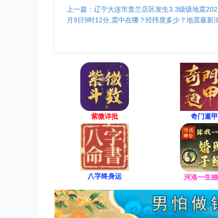
上一篇：辽宁大连市普兰店区发生3.3级级地震202
月9日9时12分,震中在哪？经纬度多少？地震最新
紫微详批
奇门遁甲
八字终身运
河洛一生婚