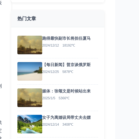
表
热门文章
跑得最快副市长将担任厦马
2024/12/12 18192℃
【每日新闻】普京谈俄罗斯
2024/12/25 5878℃
，
利
媒体：张颂文是时候站出来
2025/1/5 5366℃
女子为离婚设局带丈夫去嫖
供
2024/12/14 3408℃
定
波