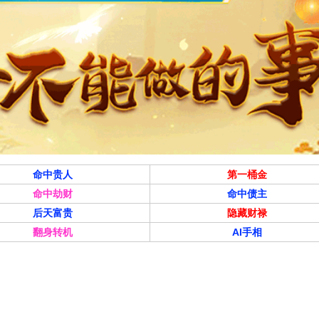
命中贵人
第一桶金
命中劫财
命中债主
后天富贵
隐藏财禄
翻身转机
AI手相