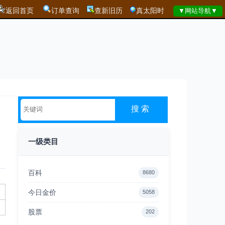
返回首页
订单查询
查新旧历
真太阳时
一级类目
百科
8680
今日金价
5058
股票
202