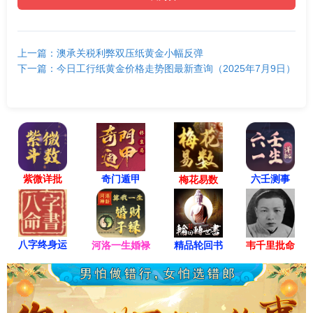
上一篇：澳承关税利弊双压纸黄金小幅反弹
下一篇：今日工行纸黄金价格走势图最新查询（2025年7月9日）
紫微详批
六壬测事
奇门遁甲
梅花易数
八字终身运
河洛一生婚禄
精品轮回书
韦千里批命