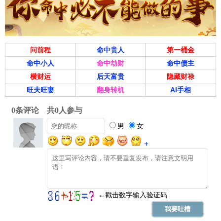
问前程
命中贵人
第一桶金
命中小人
命中劫财
命中债主
横财运
后天富贵
隐藏财禄
旺夫旺妻
翻身转机
AI手相