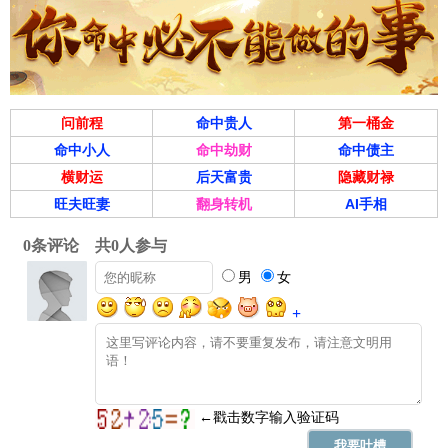
问前程
命中贵人
第一桶金
命中小人
命中劫财
命中债主
横财运
后天富贵
隐藏财禄
旺夫旺妻
翻身转机
AI手相