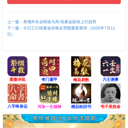
上一篇：美俄外长会晤谈乌局 纸黄金延续上行趋势
下一篇：今日工行纸黄金价格走势图最新查询（2025年7月11
日）
紫微详批
六壬测事
奇门遁甲
梅花易数
八字终身运
河洛一生婚禄
精品轮回书
韦千里批命