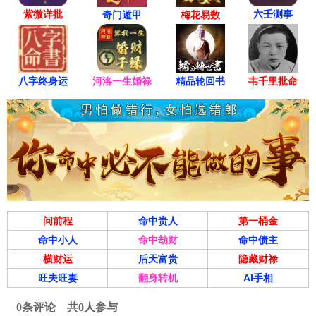
紫微详批
六壬测事
奇门遁甲
梅花易数
八字终身运
河洛一生婚禄
精品轮回书
韦千里批命
问前程
命中贵人
第一桶金
命中小人
命中劫财
命中债主
横财运
后天富贵
隐藏财禄
旺夫旺妻
翻身转机
AI手相