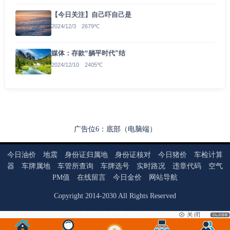
【今日关注】自己吓自己是
2024/12/3 2679℃
媒体：存款“躺平时代”结
2024/12/10 2405℃
广告位6：底部（电脑端）
今日油价
地震
身份证归属地
身份证核对
今日猪价
车检计算
器
车牌属地
车管所查询
车牌选号
实时路况
违章代码
空气
PM值
在线留言
今日金价
网站导航
Copyright
2014
-
2030
All Rights Reserved
当前页面耗时：0.13秒