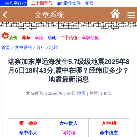
一生八字详批
二十四节气
qmt量化软件
复盘
文章系统
油价
养车
车险
油耗
二手估值
车牌估值
首页
>
文章系统
﹥
百科
﹥
地震
堪察加东岸远海发生5.7级级地震2025年8
月6日18时43分,震中在哪？经纬度多少？
地震最新消息
发布时间: 2025/8/6 | 来源:
地震
| 热度: 140℃
第一桶金
命中贵人
AI手相
命中小人
问前程
命中债主