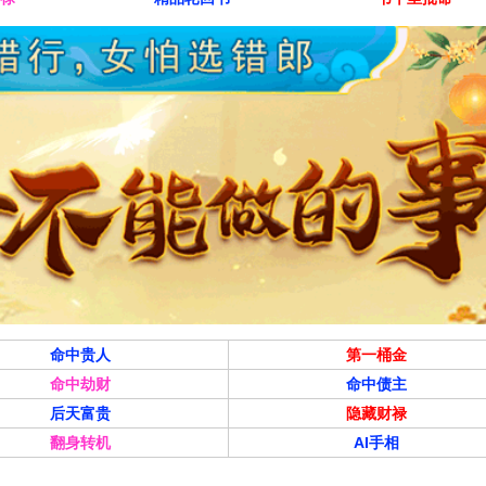
命中贵人
第一桶金
命中劫财
命中债主
后天富贵
隐藏财禄
翻身转机
AI手相