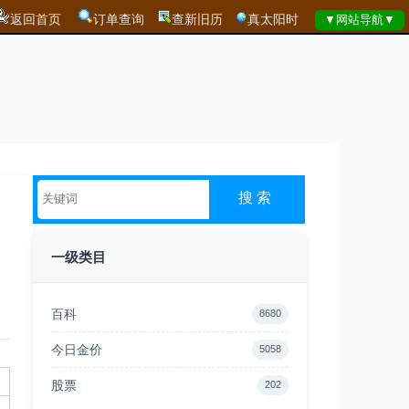
返回首页
订单查询
查新旧历
真太阳时
一级类目
百科
8680
今日金价
5058
股票
202