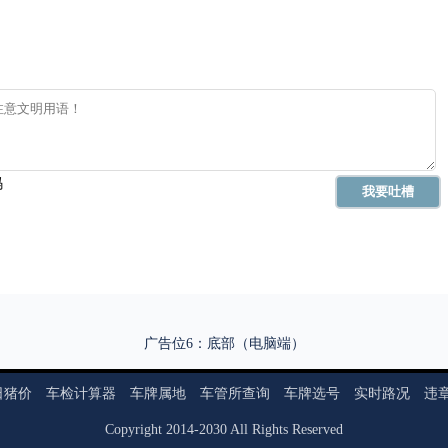
广告位6：底部（电脑端）
日猪价
车检计算器
车牌属地
车管所查询
车牌选号
实时路况
违
Copyright
2014
-
2030
All Rights Reserved