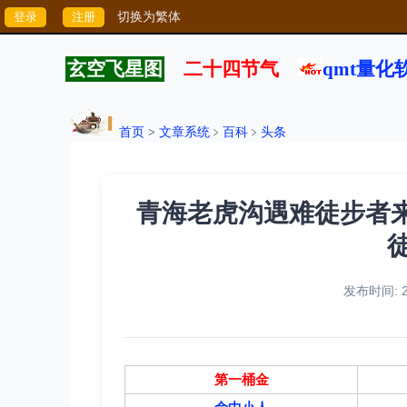
切换为繁体
玄空飞星图
二十四节气
qmt量化
首页
>
文章系统
﹥
百科
﹥
头条
青海老虎沟遇难徒步者来自
徒
发布时间: 20
第一桶金