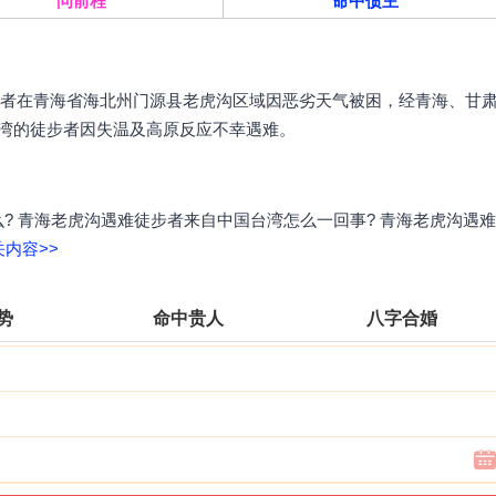
问前程
命中债主
徒步者在青海省海北州门源县老虎沟区域因恶劣天气被困，经青海、甘
台湾的徒步者因失温及高原反应不幸遇难。
? 青海老虎沟遇难徒步者来自中国台湾怎么一回事? 青海老虎沟遇难
内容>>
运势
命中贵人
八字合婚