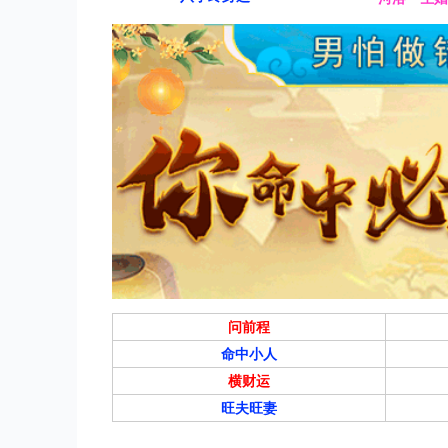
问前程
命中小人
横财运
旺夫旺妻