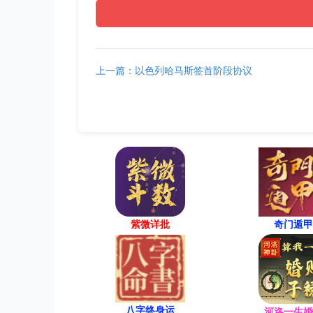
上一篇：以色列哈马斯签首阶段协议
紫微详批
奇门遁甲
八字终身运
河洛一生婚