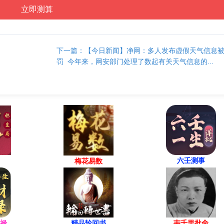
下一篇：【今日新闻】净网：多人发布虚假天气信息
罚 今年来，网安部门处理了数起有关天气信息的...
六壬测事
梅花易数
禄
精品轮回书
韦千里批命