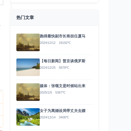
热门文章
肃
跑得最快副市长将担任厦马
2024/12/12 18192℃
【每日新闻】普京谈俄罗斯
2024/12/25 5878℃
媒体：张颂文是时候站出来
2025/1/5 5367℃
女子为离婚设局带丈夫去嫖
2024/12/14 3408℃