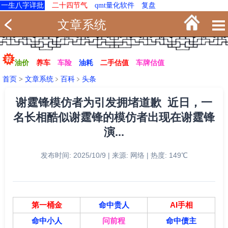
一生八字详批
二十四节气
qmt量化软件
复盘
文章系统
油价
养车
车险
油耗
二手估值
车牌估值
首页
>
文章系统
﹥
百科
﹥
头条
谢霆锋模仿者为引发拥堵道歉 近日，一
名长相酷似谢霆锋的模仿者出现在谢霆锋
演...
发布时间: 2025/10/9 | 来源: 网络 | 热度: 149℃
第一桶金
命中贵人
AI手相
命中小人
问前程
命中债主