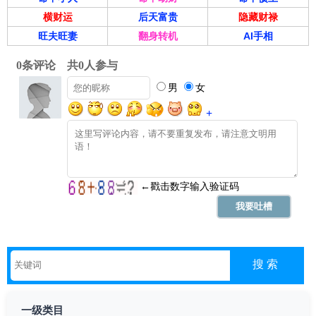
横财运
后天富贵
隐藏财禄
旺夫旺妻
翻身转机
AI手相
一级类目