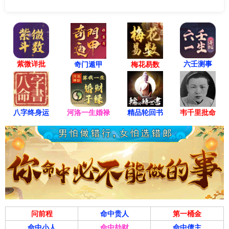
紫微详批
六壬测事
奇门遁甲
梅花易数
八字终身运
河洛一生婚禄
精品轮回书
韦千里批命
问前程
命中贵人
第一桶金
命中小人
命中劫财
命中债主