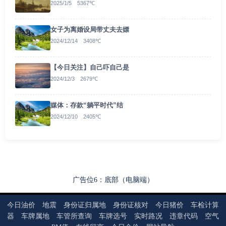
2025/1/5 5367℃
女子为离婚设局带丈夫去嫖
2024/12/14 3408℃
【今日关注】自己吓自己是
2024/12/3 2679℃
媒体：存款“躺平时代”结
2024/12/10 2405℃
广告位6：底部（电脑端）
今日油价
地震
身份证归属地
身份证核对
今日猪价
车检计算
器
车牌属地
车管所查询
车牌选号
实时路况
违章代码
空气