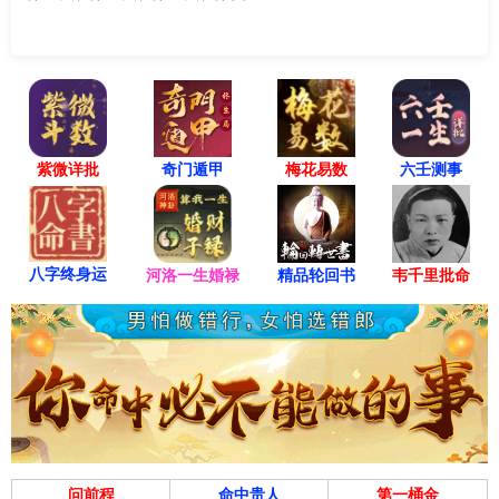
紫微详批
六壬测事
奇门遁甲
梅花易数
八字终身运
河洛一生婚禄
精品轮回书
韦千里批命
问前程
命中贵人
第一桶金