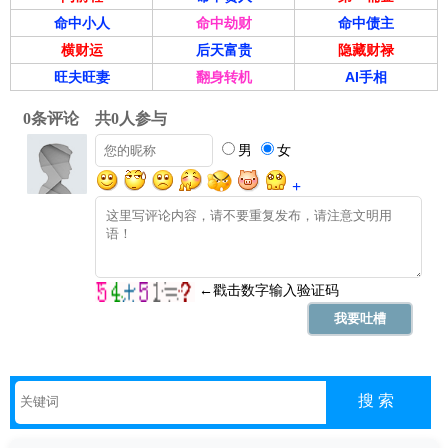
命中小人
命中劫财
命中债主
横财运
后天富贵
隐藏财禄
旺夫旺妻
翻身转机
AI手相