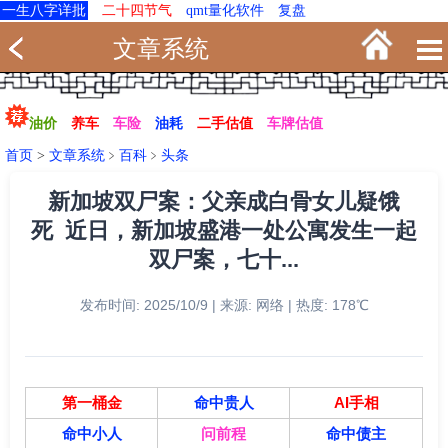
一生八字详批
二十四节气
qmt量化软件
复盘
文章系统
油价
养车
车险
油耗
二手估值
车牌估值
首页
>
文章系统
﹥
百科
﹥
头条
新加坡双尸案：父亲成白骨女儿疑饿
死 近日，新加坡盛港一处公寓发生一起
双尸案，七十...
发布时间: 2025/10/9 | 来源: 网络 | 热度: 178℃
第一桶金
命中贵人
AI手相
命中小人
问前程
命中债主