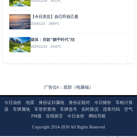
2024/12/14 3413℃
【今日关注】自己吓自己是
2024/12/3 2684℃
媒体：存款“躺平时代”结
2024/12/10 2410℃
.
广告位6：底部（电脑端）
今日油价
地震
身份证归属地
身份证核对
今日猪价
车检计算
器
车牌属地
车管所查询
车牌选号
实时路况
违章代码
空气
PM值
在线留言
今日金价
网站导航
Copyright
2014
-
2030
All Rights Reserved