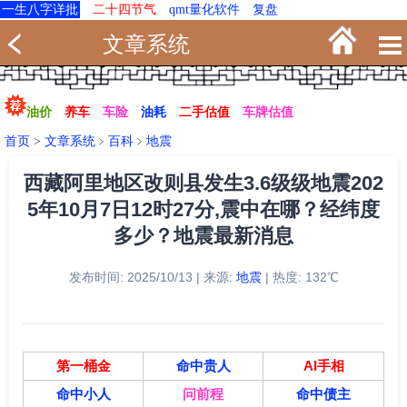
一生八字详批
二十四节气
qmt量化软件
复盘
文章系统
油价
养车
车险
油耗
二手估值
车牌估值
首页
>
文章系统
﹥
百科
﹥
地震
西藏阿里地区改则县发生3.6级级地震202
5年10月7日12时27分,震中在哪？经纬度
多少？地震最新消息
发布时间: 2025/10/13 | 来源:
地震
| 热度: 132℃
第一桶金
命中贵人
AI手相
命中小人
问前程
命中债主