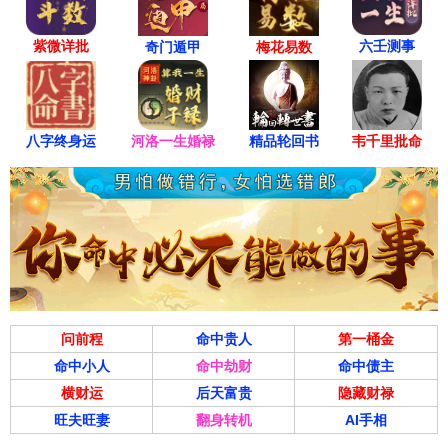
紫微详批
六壬测事
奇门遁甲
梅花易数
八字终身运
河洛一生婚禄
精品轮回书
韦千里批命
问前程
命中贵人
第一桶金
命中小人
命中劫财
命中债主
横财运
后天富贵
隐藏财禄
旺夫旺妻
翻身转机
AI手相