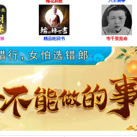
六壬测事
梅花易数
禄
精品轮回书
韦千里批命