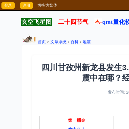
切换为繁体
玄空飞星图
二十四节气
qmt量化
首页
>
文章系统
﹥
百科
﹥
地震
四川甘孜州新龙县发生3.0
震中在哪？
发布时间: 20
第一桶金