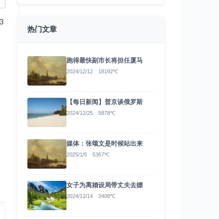
3
热门文章
跑得最快副市长将担任厦马
2024/12/12 18192℃
【每日新闻】普京谈俄罗斯
2024/12/25 5878℃
媒体：张颂文是时候站出来
2025/1/5 5367℃
女子为离婚设局带丈夫去嫖
2024/12/14 3408℃