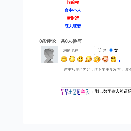
问前程
命中小人
横财运
旺夫旺妻