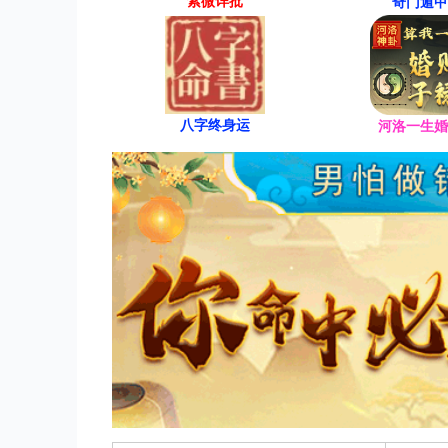
紫微详批
奇门遁甲
八字终身运
河洛一生婚