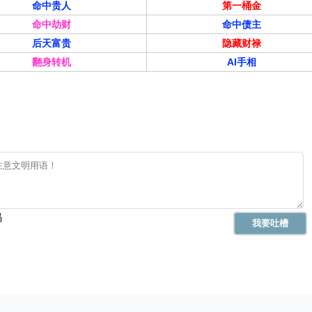
命中贵人
第一桶金
命中劫财
命中债主
后天富贵
隐藏财禄
翻身转机
AI手相