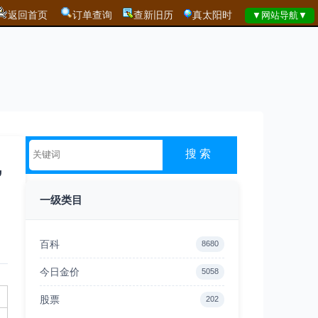
返回首页
订单查询
查新旧历
真太阳时
,
一级类目
百科
8680
今日金价
5058
股票
202