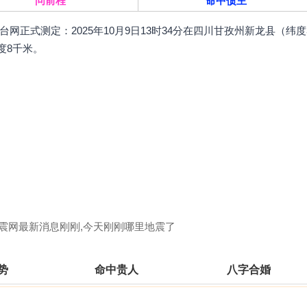
问前程
命中债主
震台网正式测定：2025年10月9日13时34分在四川甘孜州新龙县（纬度
深度8千米。
地震网最新消息刚刚,今天刚刚哪里地震了
运势
命中贵人
八字合婚