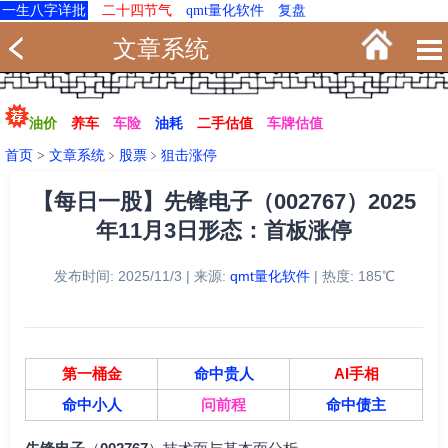
一生八字详批
二十四节气
qmt量化软件
复盘
文章系统
油价
养车
车险
油耗
二手估值
车牌估值
首页
>
文章系统
﹥
股票
﹥
狙击涨停
【每日一股】先锋电子（002767）2025
年11月3日形态：首板涨停
发布时间: 2025/11/3 | 来源:
qmt量化软件
| 热度: 185℃
第一桶金
命中贵人
AI手相
命中小人
问前程
命中债主