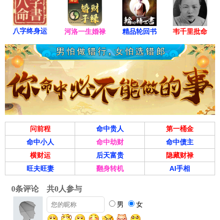
八字终身运
河洛一生婚禄
精品轮回书
韦千里批命
问前程
命中贵人
第一桶金
命中小人
命中劫财
命中债主
横财运
后天富贵
隐藏财禄
旺夫旺妻
翻身转机
AI手相