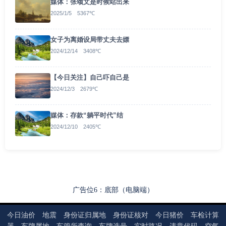
媒体：张颂文是时候站出来
2025/1/5 5367℃
女子为离婚设局带丈夫去嫖
2024/12/14 3408℃
【今日关注】自己吓自己是
2024/12/3 2679℃
媒体：存款“躺平时代”结
2024/12/10 2405℃
广告位6：底部（电脑端）
今日油价
地震
身份证归属地
身份证核对
今日猪价
车检计算