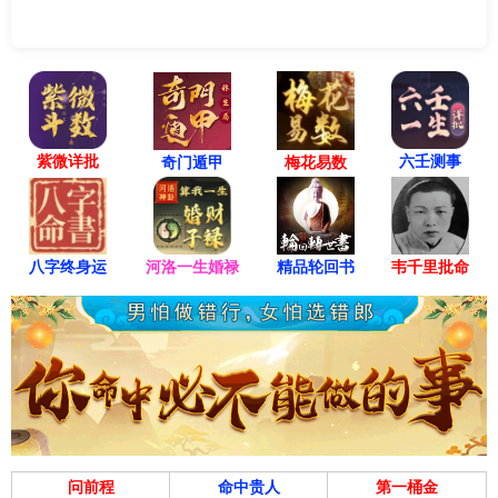
紫微详批
六壬测事
奇门遁甲
梅花易数
八字终身运
河洛一生婚禄
精品轮回书
韦千里批命
问前程
命中贵人
第一桶金