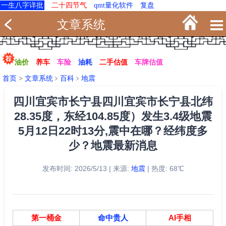
一生八字详批
二十四节气
qmt量化软件
复盘
文章系统
油价
养车
车险
油耗
二手估值
车牌估值
首页
>
文章系统
﹥
百科
﹥
地震
四川宜宾市长宁县四川宜宾市长宁县北纬
28.35度，东经104.85度）发生3.4级地震
5月12日22时13分,震中在哪？经纬度多
少？地震最新消息
发布时间: 2026/5/13 | 来源:
地震
| 热度: 68℃
第一桶金
命中贵人
AI手相