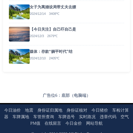
女子为离婚设局带丈夫去嫖
2024/12/14 3408℃
【今日关注】自己吓自己是
2024/12/3 2679℃
媒体：存款“躺平时代”结
2024/12/10 2405℃
广告位6：底部（电脑端）
今日油价
地震
身份证归属地
身份证核对
今日猪价
车检计算
器
车牌属地
车管所查询
车牌选号
实时路况
违章代码
空气
PM值
在线留言
今日金价
网站导航