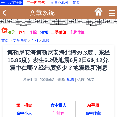
一生八字详批
二十四节气
qmt量化软件
复盘
文章系统
油价
养车
车险
油耗
二手估值
车牌估值
首页
>
文章系统
﹥
百科
﹥
地震
第勒尼安海第勒尼安海北纬39.3度，东经
15.85度）发生6.2级地震6月2日6时12分,
震中在哪？经纬度多少？地震最新消息
发布时间: 2026/6/2 | 来源:
地震
| 热度: 98℃
第一桶金
命中贵人
AI手相
命中小人
问前程
命中债主