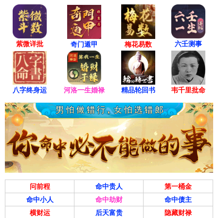
紫微详批
六壬测事
奇门遁甲
梅花易数
八字终身运
河洛一生婚禄
精品轮回书
韦千里批命
问前程
命中贵人
第一桶金
命中小人
命中劫财
命中债主
横财运
后天富贵
隐藏财禄