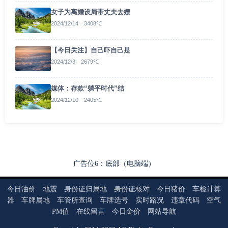
女子为离婚设局带丈夫去嫖
2024/12/14 3408℃
【今日关注】自己吓自己是
2024/12/3 2679℃
媒体：存款“躺平时代”结
2024/12/10 2405℃
广告位6：底部（电脑端）
今日油价
地震
身份证归属地
身份证核对
今日猪价
车检计算
器
车牌属地
车管所查询
车牌选号
实时路况
违章代码
空气
PM值
在线留言
今日金价
网站导航