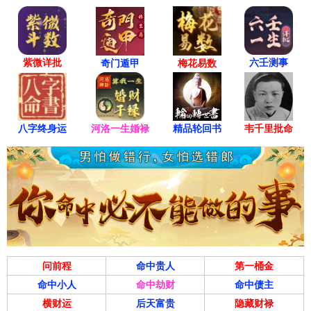
紫微详批
六壬测事
奇门遁甲
梅花易数
八字终身运
河洛一生婚禄
精品轮回书
韦千里批命
问前程
命中贵人
第一桶金
命中小人
命中劫财
命中债主
横财运
后天富贵
隐藏财禄