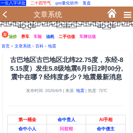
一生八字详批
二十四节气
qmt量化软件
复盘
文章系统
油价
养车
车险
油耗
二手估值
车牌估值
首页
>
文章系统
﹥
百科
﹥
地震
古巴地区古巴地区北纬22.75度，东经-8
5.15度）发生5.8级地震6月9日2时00分,
震中在哪？经纬度多少？地震最新消息
发布时间: 2026/6/9 | 来源:
地震
| 热度: 70℃
第一桶金
命中贵人
AI手相
命中小人
问前程
命中债主