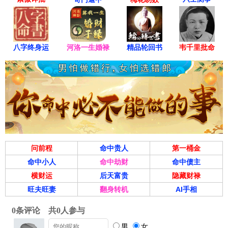
八字终身运
河洛一生婚禄
精品轮回书
韦千里批命
问前程
命中贵人
第一桶金
命中小人
命中劫财
命中债主
横财运
后天富贵
隐藏财禄
旺夫旺妻
翻身转机
AI手相