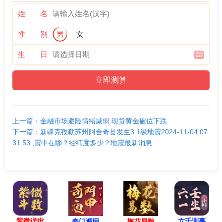
姓 名
性 别
男
女
生 日
上一篇：金融市场避险情绪减弱 现货黄金破位下跌
下一篇：新疆克孜勒苏州阿合奇县发生3.1级地震2024-11-04 07:
31:53 ,震中在哪？经纬度多少？地震最新消息
紫微详批
六壬测事
奇门遁甲
梅花易数