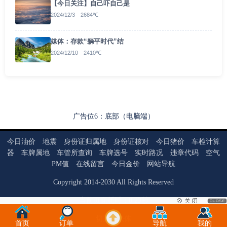
【今日关注】自己吓自己是
2024/12/3 2684℃
媒体：存款“躺平时代”结
2024/12/10 2410℃
广告位6：底部（电脑端）
今日油价
地震
身份证归属地
身份证核对
今日猪价
车检计算
器
车牌属地
车管所查询
车牌选号
实时路况
违章代码
空气
PM值
在线留言
今日金价
网站导航
Copyright
2014
-
2030
All Rights Reserved
当前页面耗时：0.23秒
切换为繁体
首页
订单
导航
我的