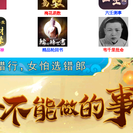
六壬测事
梅花易数
禄
精品轮回书
韦千里批命