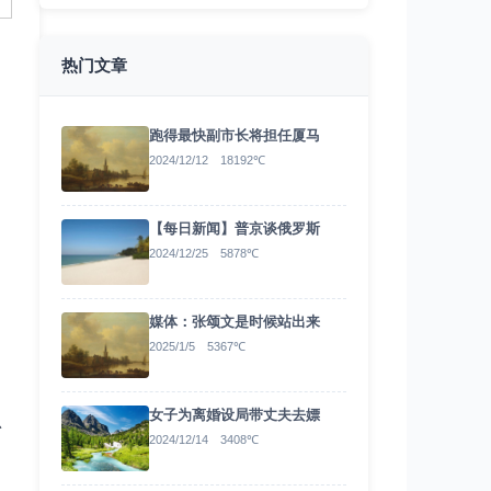
热门文章
跑得最快副市长将担任厦马
2024/12/12 18192℃
【每日新闻】普京谈俄罗斯
2024/12/25 5878℃
媒体：张颂文是时候站出来
2025/1/5 5367℃
女子为离婚设局带丈夫去嫖
台
2024/12/14 3408℃