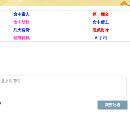
命中贵人
第一桶金
命中劫财
命中债主
后天富贵
隐藏财禄
翻身转机
AI手相