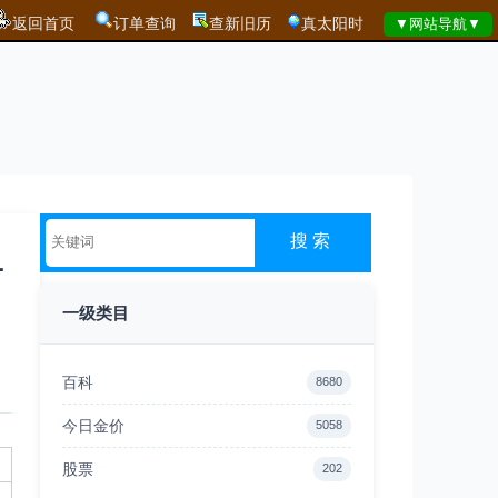
返回首页
订单查询
查新旧历
真太阳时
1
一级类目
百科
8680
今日金价
5058
股票
202