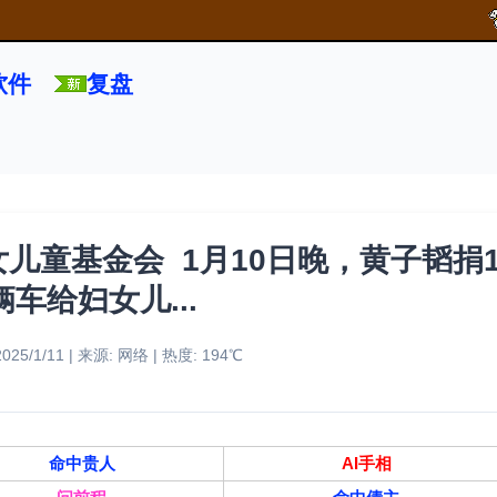
软件
复盘
儿童基金会 1月10日晚，黄子韬捐
辆车给妇女儿...
25/1/11 | 来源: 网络 | 热度: 194℃
命中贵人
AI手相