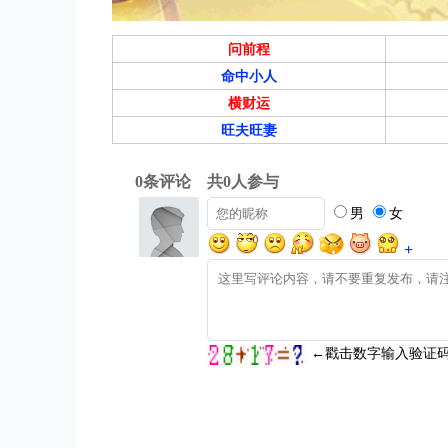
问前程
命中小人
横财运
旺夫旺妻