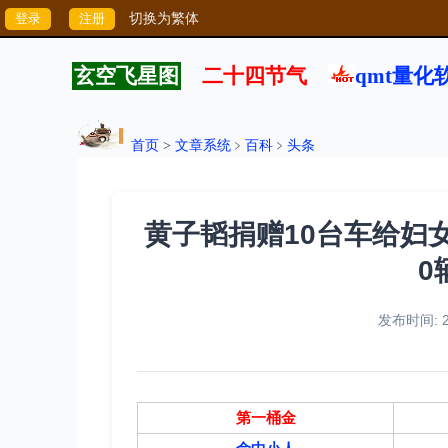
切换为繁体
玄空飞星图
二十四节气
qmt量化
首页
>
文章系统
﹥
百科
﹥
头条
黄子韬捐赠10台车给妇女
0
发布时间: 20
第一桶金