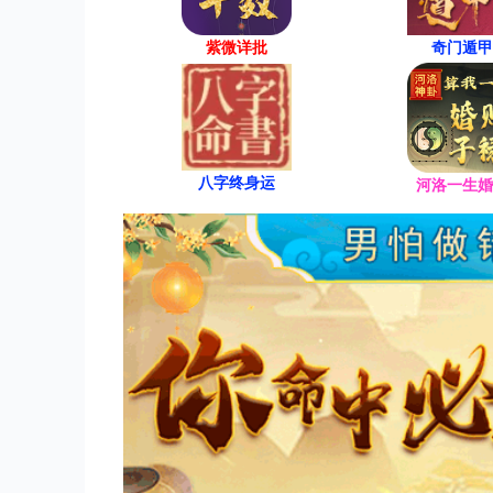
紫微详批
奇门遁甲
八字终身运
河洛一生婚