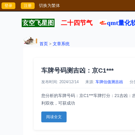
切换为繁体
玄空飞星图
二十四节气
qmt量化
首页
>
文章系统
车牌号码测吉凶：京C1***
发布时间: 2024/12/14
来源:
车牌估值测吉凶
分
您分析的车牌号码：京C1***车牌打分：21吉
利双收，可获成功
阅读全文