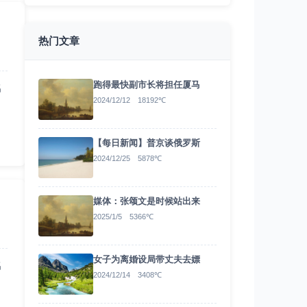
热门文章
跑得最快副市长将担任厦马
名
2024/12/12 18192℃
【每日新闻】普京谈俄罗斯
2024/12/25 5878℃
媒体：张颂文是时候站出来
2025/1/5 5366℃
女子为离婚设局带丈夫去嫖
名
2024/12/14 3408℃