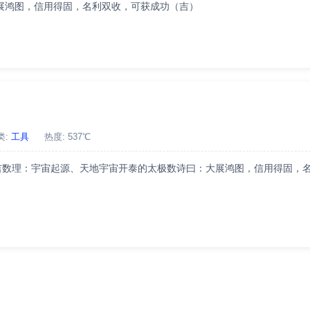
：大展鸿图，信用得固，名利双收，可获成功（吉）
类:
工具
热度: 537℃
凶：吉数理：宇宙起源、天地宇宙开泰的太极数诗曰：大展鸿图，信用得固，