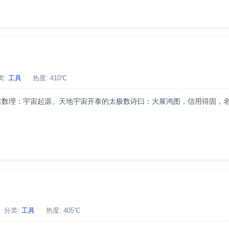
类:
工具
热度: 410℃
凶：吉数理：宇宙起源、天地宇宙开泰的太极数诗曰：大展鸿图，信用得固，
分类:
工具
热度: 405℃