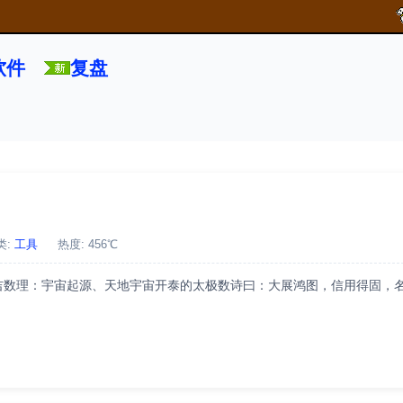
软件
复盘
类:
工具
热度: 456℃
凶：吉数理：宇宙起源、天地宇宙开泰的太极数诗曰：大展鸿图，信用得固，