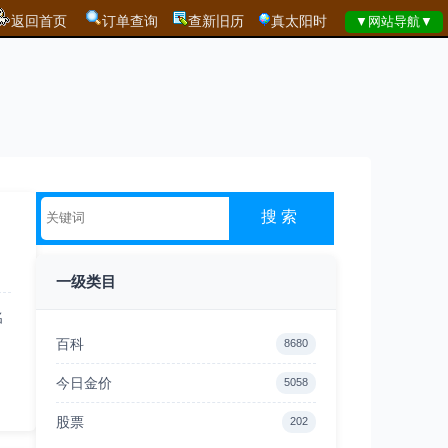
返回首页
订单查询
查新旧历
真太阳时
一级类目
名
百科
8680
今日金价
5058
股票
202