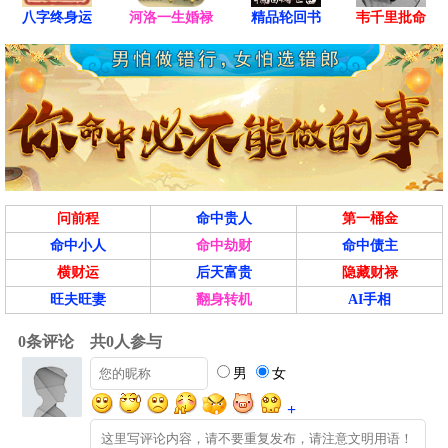
八字终身运
河洛一生婚禄
精品轮回书
韦千里批命
问前程
命中贵人
第一桶金
命中小人
命中劫财
命中债主
横财运
后天富贵
隐藏财禄
旺夫旺妻
翻身转机
AI手相