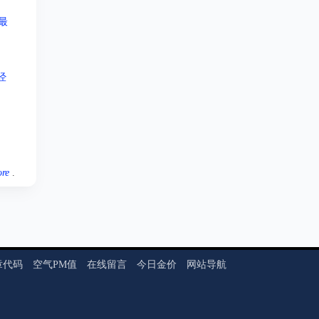
最
经
re
.
章代码
空气PM值
在线留言
今日金价
网站导航