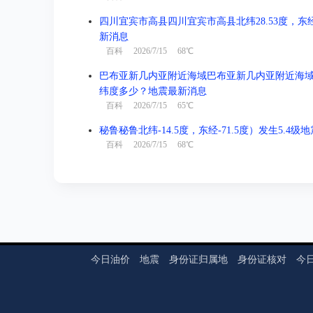
四川宜宾市高县四川宜宾市高县北纬28.53度，东经1
新消息
百科
2026/7/15 68℃
巴布亚新几内亚附近海域巴布亚新几内亚附近海域北纬-3
纬度多少？地震最新消息
百科
2026/7/15 65℃
秘鲁秘鲁北纬-14.5度，东经-71.5度）发生5.4
百科
2026/7/15 68℃
今日油价
地震
身份证归属地
身份证核对
今