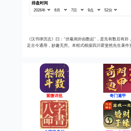
排盘时间
《汉书律历志》曰："伏羲画卦由数起"，是先有数后有卦
足古今通用，妙趣无穷。本程式根据四川霍斐然先生著作
紫微详批
奇门遁甲