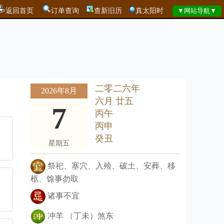
返回首页
订单查询
查新旧历
真太阳时
二零二六年
2026年8月
六月 廿五
7
丙午
丙申
癸丑
星期五
祭祀、塞穴、入殓、破土、安葬、移
柩、馀事勿取
诸事不宜
冲羊 （丁未）煞东