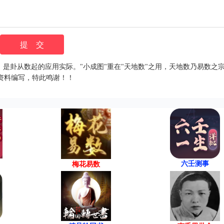
，是卦从数起的应用实际。"小成图"重在"天地数"之用，天地数乃易数之
资料编写，特此鸣谢！！
六壬测事
梅花易数