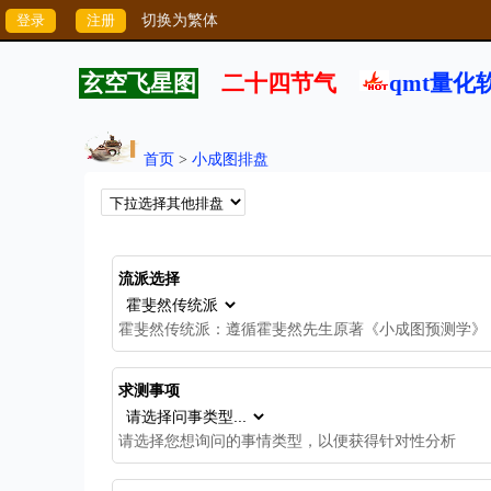
切换为繁体
玄空飞星图
二十四节气
qmt量化
首页
>
小成图排盘
流派选择
霍斐然传统派：遵循霍斐然先生原著《小成图预测学》
求测事项
请选择您想询问的事情类型，以便获得针对性分析