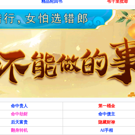
精品轮回书
韦千里批命
命中贵人
第一桶金
命中劫财
命中债主
后天富贵
隐藏财禄
翻身转机
AI手相