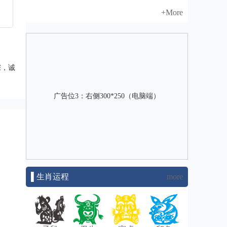
+More
宗，诚
广告位3：右侧300*250（电脑端）
▌生肖运程
more