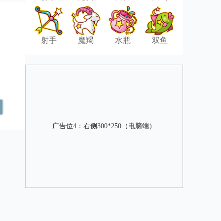
射手
魔羯
水瓶
双鱼
广告位4：右侧300*250（电脑端）