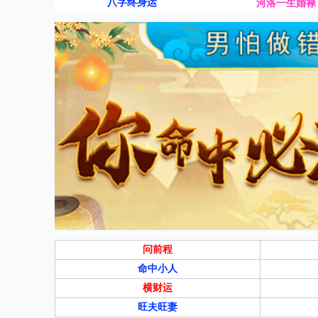
八字终身运
河洛一生婚禄
问前程
命中小人
横财运
旺夫旺妻