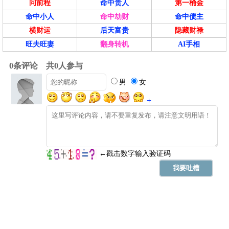
问前程
命中贵人
第一桶金
命中小人
命中劫财
命中债主
横财运
后天富贵
隐藏财禄
旺夫旺妻
翻身转机
AI手相