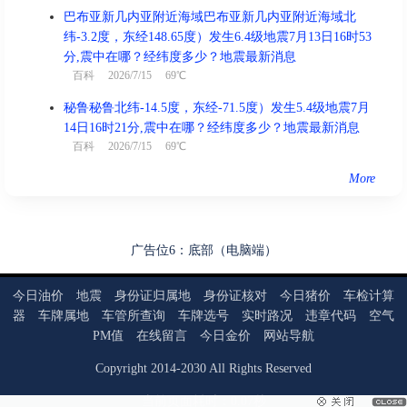
巴布亚新几内亚附近海域巴布亚新几内亚附近海域北
纬-3.2度，东经148.65度）发生6.4级地震7月13日16时53
分,震中在哪？经纬度多少？地震最新消息
百科
2026/7/15 69℃
秘鲁秘鲁北纬-14.5度，东经-71.5度）发生5.4级地震7月
14日16时21分,震中在哪？经纬度多少？地震最新消息
百科
2026/7/15 69℃
More
广告位6：底部（电脑端）
今日油价
地震
身份证归属地
身份证核对
今日猪价
车检计算
器
车牌属地
车管所查询
车牌选号
实时路况
违章代码
空气
PM值
在线留言
今日金价
网站导航
Copyright
2014
-
2030
All Rights Reserved
当前页面耗时：0.07秒