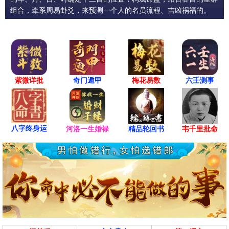
组合，牵系周易卦爻，来预测一个人的名员流程、吉凶祸福的。
紫微详批
六壬测事
奇门遁甲
梅花易数
八字终身运
河洛一生婚禄
精品轮回书
韦千里批命