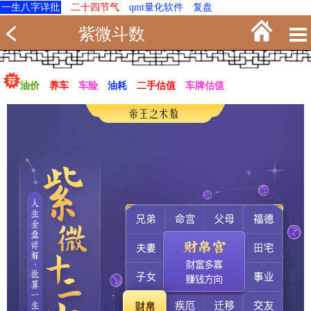
一生八字详批
二十四节气
qmt量化软件
复盘
紫微斗数
油价
养车
车险
油耗
二手估值
车牌估值