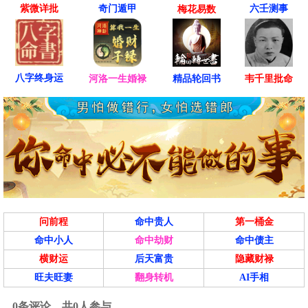
紫微详批
六壬测事
奇门遁甲
梅花易数
八字终身运
河洛一生婚禄
精品轮回书
韦千里批命
问前程
命中贵人
第一桶金
命中小人
命中劫财
命中债主
横财运
后天富贵
隐藏财禄
旺夫旺妻
翻身转机
AI手相