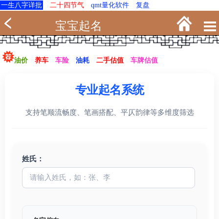
一生八字详批
二十四节气
qmt量化软件
复盘
宝宝起名
油价
养车
车险
油耗
二手估值
车牌估值
专业起名系统
支持笔顺流畅度、笔画搭配、平仄韵律等多维度筛选
姓氏：