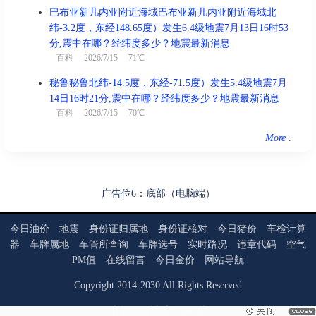
巴布亚新几内亚附近海域巴布亚新几内亚附近海域北
纬-3.2度，东经148.65度）发生6.4级地震7月13日16时53
分,震中在哪？经纬度多少？地震最新消息
百科
2026/7/15 71℃
秘鲁秘鲁北纬-14.5度，东经-71.5度）发生5.4级地震7月
14日16时21分,震中在哪？经纬度多少？地震最新消息
百科
2026/7/15 70℃
More
.
广告位6：底部（电脑端）
今日油价
地震
身份证归属地
身份证核对
今日猪价
车检计算
器
车牌属地
车管所查询
车牌选号
实时路况
违章代码
空气
PM值
在线留言
今日金价
网站导航
Copyright
2014
-
2030
All Rights Reserved
当前页面耗时：0.07秒