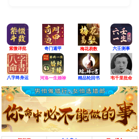
紫微详批
六壬测事
奇门遁甲
梅花易数
八字终身运
河洛一生婚禄
精品轮回书
韦千里批命