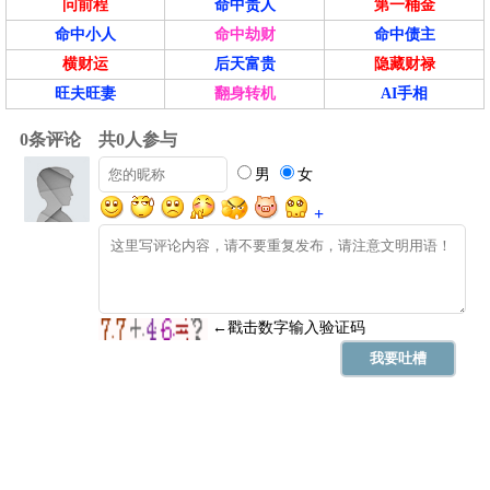
问前程
命中贵人
第一桶金
命中小人
命中劫财
命中债主
横财运
后天富贵
隐藏财禄
旺夫旺妻
翻身转机
AI手相