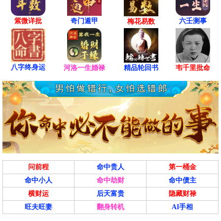
紫微详批
六壬测事
奇门遁甲
梅花易数
八字终身运
河洛一生婚禄
精品轮回书
韦千里批命
问前程
命中贵人
第一桶金
命中小人
命中劫财
命中债主
横财运
后天富贵
隐藏财禄
旺夫旺妻
翻身转机
AI手相