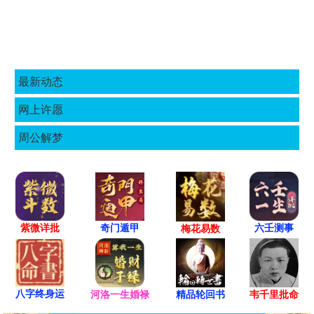
最新动态
网上许愿
周公解梦
紫微详批
六壬测事
奇门遁甲
梅花易数
八字终身运
河洛一生婚禄
精品轮回书
韦千里批命