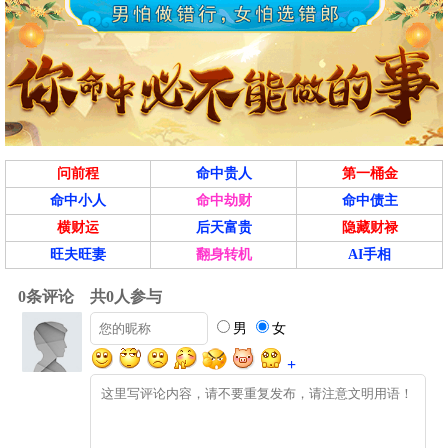
问前程
命中贵人
第一桶金
命中小人
命中劫财
命中债主
横财运
后天富贵
隐藏财禄
旺夫旺妻
翻身转机
AI手相